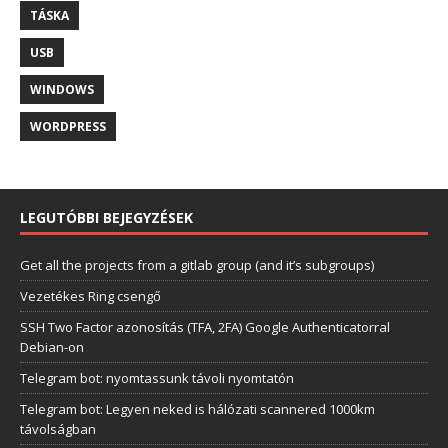
TÁSKA
USB
WINDOWS
WORDPRESS
LEGUTÓBBI BEJEGYZÉSEK
Get all the projects from a gitlab group (and it’s subgroups)
Vezetékes Ring csengő
SSH Two Factor azonosítás (TFA, 2FA) Google Authenticatorral
Debian-on
Telegram bot: nyomtassunk távoli nyomtatón
Telegram bot: Legyen neked is hálózati scannered 1000km
távolságban