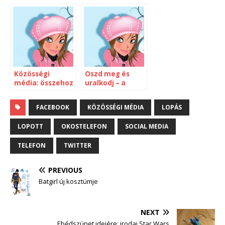
Fortepan
van (és miért)?
Közösségi
Oszd meg és
média: összehoz
uralkodj – a
és elválaszt
tartalom
újraelosztása
FACEBOOK
KÖZÖSSÉGI MÉDIA
LOPÁS
LOPOTT
OKOSTELEFON
SOCIAL MEDIA
TELEFON
TWITTER
PREVIOUS
Batgirl új kosztümje
NEXT
Ebédszünet idejére: irodai Star Wars