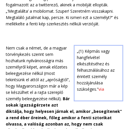
fogalmazott az a twitterező, akinek a mobilját ellopták.
„‘Megtalálta’ a mobilomat. Szuper! Szeretném visszakapni.
Megtaláló jutalmat kap, persze. Ki ismeri ezt a személyt?” és
mellékelte a fenti kép szerkesztés nélküli verzióját.
Nem csak a német, de a magyar
„(1) Képmás vagy
törvénykezés szerint sem
hangfelvétel
hozhatunk nyilvánosságra más
elkészítéséhez és
személyről képet, annak előzetes
felhasználásához az
beleegyezése nélkül (most
érintett személy
tekintsünk el attól az „apróságtól”,
hozzájárulása
hogy Magyarországon már a kép
szükséges.”
via
se készülhet el a rajta szereplő
személy beleegyezése nélkül).
Bár
sokak igazságérzete azt
diktálja, hogy helyesen járnak el, amikor „besegítenek”
a rend éber őreinek, főleg amikor a fenti sztorikat
olvassa, a valóság azonban az, hogy nem csak