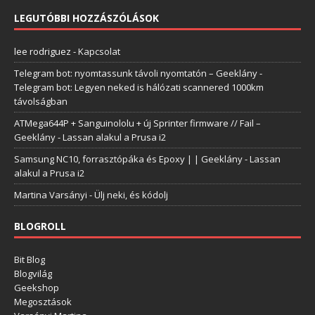
LEGUTÓBBI HOZZÁSZÓLÁSOK
lee rodriguez
-
Kapcsolat
Telegram bot: nyomtassunk távoli nyomtatón – Geeklány
-
Telegram bot: Legyen neked is hálózati scannered 1000km
távolságban
ATMega644P + Sanguinololu + új Sprinter firmware // Fail –
Geeklány
-
Lassan alakul a Prusa i2
Samsung NC10, forrasztópáka és Epoxy | | Geeklány
-
Lassan
alakul a Prusa i2
Martina Varsányi
-
Ülj neki, és kódolj
BLOGROLL
Bit Blog
Blogvilág
Geekshop
Megosztások