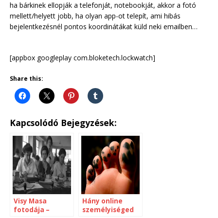
ha bárkinek ellopják a telefonját, notebookját, akkor a fotó
mellett/helyett jobb, ha olyan app-ot telepít, ami hibás
bejelentkezésnél pontos koordinátákat küld neki emailben…
[appbox googleplay com.bloketech.lockwatch]
Share this:
Kapcsolódó Bejegyzések:
Visy Masa
Hány online
fotodája –
személyiséged