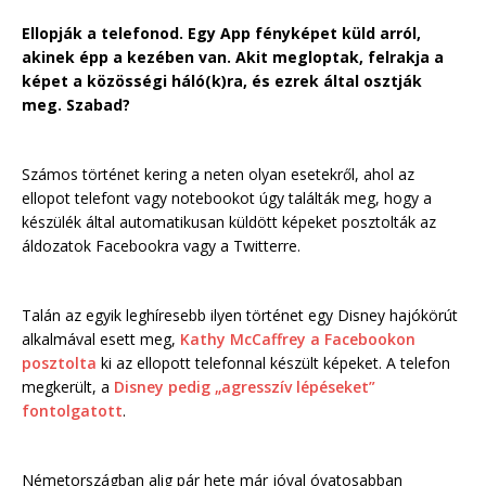
Ellopják a telefonod. Egy App fényképet küld arról,
akinek épp a kezében van. Akit megloptak, felrakja a
képet a közösségi háló(k)ra, és ezrek által osztják
meg. Szabad?
Számos történet kering a neten olyan esetekről, ahol az
ellopot telefont vagy notebookot úgy találták meg, hogy a
készülék által automatikusan küldött képeket posztolták az
áldozatok Facebookra vagy a Twitterre.
Talán az egyik leghíresebb ilyen történet egy Disney hajókörút
alkalmával esett meg,
Kathy McCaffrey a Facebookon
posztolta
ki az ellopott telefonnal készült képeket. A telefon
megkerült, a
Disney pedig „agresszív lépéseket”
fontolgatott
.
Németországban alig pár hete már jóval óvatosabban