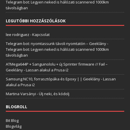
Telegram bot: Legyen neked is hálózati scannered 1000km
távolságban
LEGUTÓBBI HOZZÁSZÓLÁSOK
lee rodriguez
-
Kapcsolat
Telegram bot: nyomtassunk távoli nyomtatón – Geeklány
-
Telegram bot: Legyen neked is hálózati scannered 1000km
távolságban
ATMega644P + Sanguinololu + új Sprinter firmware // Fail –
Geeklány
-
Lassan alakul a Prusa i2
Samsung NC10, forrasztópáka és Epoxy | | Geeklány
-
Lassan
alakul a Prusa i2
Martina Varsányi
-
Ülj neki, és kódolj
BLOGROLL
Bit Blog
Blogvilág