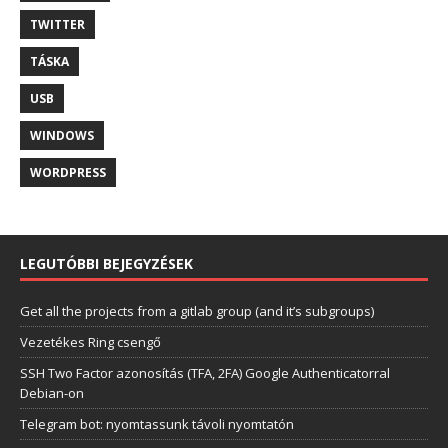
TWITTER
TÁSKA
USB
WINDOWS
WORDPRESS
LEGUTÓBBI BEJEGYZÉSEK
Get all the projects from a gitlab group (and it’s subgroups)
Vezetékes Ring csengő
SSH Two Factor azonosítás (TFA, 2FA) Google Authenticatorral
Debian-on
Telegram bot: nyomtassunk távoli nyomtatón