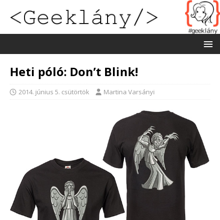
Heti póló: Don’t Blink!
2014. június 5. csütörtök
Martina Varsányi