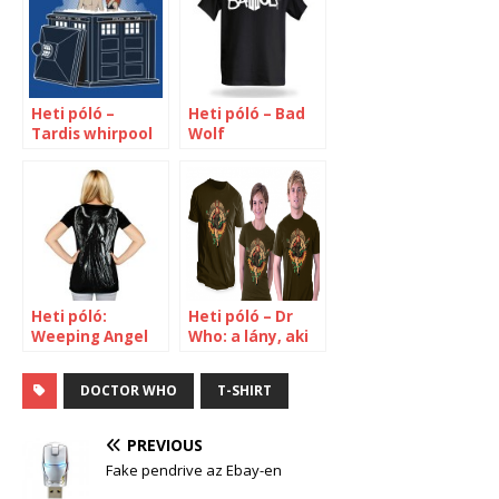
Heti póló –
Heti póló – Bad
Tardis whirpool
Wolf
Heti póló:
Heti póló – Dr
Weeping Angel
Who: a lány, aki
várt
DOCTOR WHO
T-SHIRT
PREVIOUS
Fake pendrive az Ebay-en