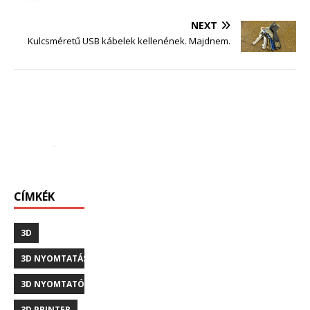
NEXT
Kulcsméretű USB kábelek kellenének. Majdnem.
CÍMKÉK
3D
3D NYOMTATÁS
3D NYOMTATÓ
3D PRINTER