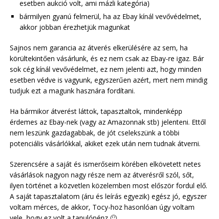
esetben aukció volt, ami mázli kategória)
bármilyen gyanú felmerül, ha az Ebay kínál vevővédelmet,
akkor jobban érezhetjük magunkat
Sajnos nem garancia az átverés elkerülésére az sem, ha
körültekintően vásárlunk, és ez nem csak az Ebay-re igaz. Bár
sok cég kínál vevővédelmet, ez nem jelenti azt, hogy minden
esetben védve is vagyunk, egyszerűen azért, mert nem mindig
tudjuk ezt a magunk hasznára fordítani.
Ha bármikor átverést láttok, tapasztaltok, mindenképp
érdemes az Ebay-nek (vagy az Amazonnak stb) jelenteni. Ettől
nem leszünk gazdagabbak, de jót cselekszünk a többi
potenciális vásárlókkal, akiket ezek után nem tudnak átverni.
Szerencsére a saját és ismerőseim körében elkövetett netes
vásárlások nagyon nagy része nem az átverésről szól, sőt,
ilyen történet a közvetlen közelemben most először fordul elő.
A saját tapasztalatom (áru és leírás egyezik) egész jó, egyszer
voltam mérces, de akkor, Tocy-hoz hasonlóan úgy voltam
vele, hogy ez volt a tanulópénz 🙂