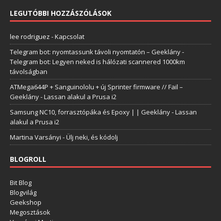
LEGUTÓBBI HOZZÁSZÓLÁSOK
lee rodriguez
-
Kapcsolat
Telegram bot: nyomtassunk távoli nyomtatón – Geeklány
-
Telegram bot: Legyen neked is hálózati scannered 1000km
távolságban
ATMega644P + Sanguinololu + új Sprinter firmware // Fail –
Geeklány
-
Lassan alakul a Prusa i2
Samsung NC10, forrasztópáka és Epoxy | | Geeklány
-
Lassan
alakul a Prusa i2
Martina Varsányi
-
Ülj neki, és kódolj
BLOGROLL
Bit Blog
Blogvilág
Geekshop
Megosztások