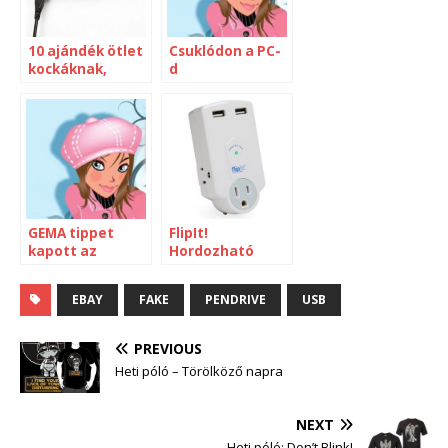
10 ajándék ötlet
Csuklódon a PC-
kockáknak,
d
akiknek
mindenük
megvan
[archívum]
GEMA tippet
FlipIt!
kapott az
Hordozható
Artisjust-tól?
elosztó-töltő
EBAY
FAKE
PENDRIVE
USB
PREVIOUS
Heti póló – Törölköző napra
NEXT
Heti póló: Don’t Blink!