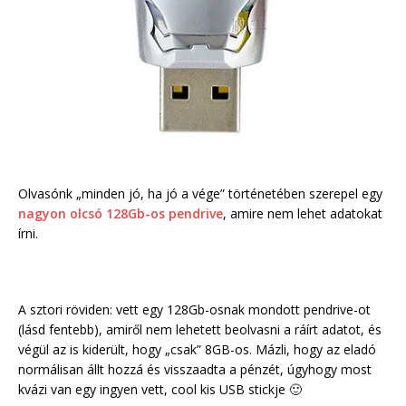
Olvasónk „minden jó, ha jó a vége” történetében szerepel egy
nagyon olcsó 128Gb-os pendrive
, amire nem lehet adatokat
írni.
A sztori röviden: vett egy 128Gb-osnak mondott pendrive-ot
(lásd fentebb), amiről nem lehetett beolvasni a ráírt adatot, és
végül az is kiderült, hogy „csak” 8GB-os. Mázli, hogy az eladó
normálisan állt hozzá és visszaadta a pénzét, úgyhogy most
kvázi van egy ingyen vett, cool kis USB stickje 🙂