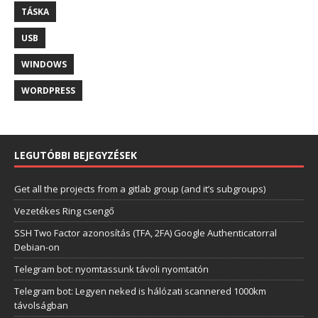
TÁSKA
USB
WINDOWS
WORDPRESS
LEGUTÓBBI BEJEGYZÉSEK
Get all the projects from a gitlab group (and it’s subgroups)
Vezetékes Ring csengő
SSH Two Factor azonosítás (TFA, 2FA) Google Authenticatorral
Debian-on
Telegram bot: nyomtassunk távoli nyomtatón
Telegram bot: Legyen neked is hálózati scannered 1000km
távolságban