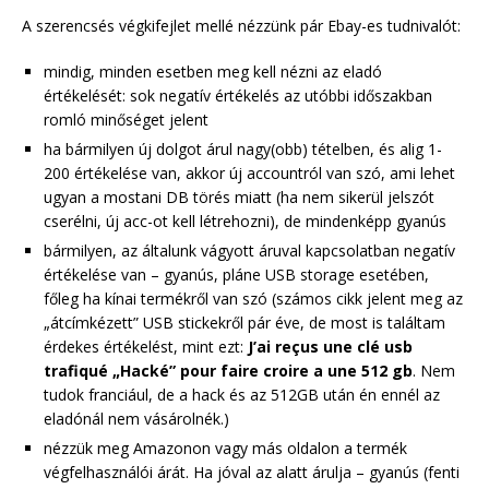
A szerencsés végkifejlet mellé nézzünk pár Ebay-es tudnivalót:
mindig, minden esetben meg kell nézni az eladó
értékelését: sok negatív értékelés az utóbbi időszakban
romló minőséget jelent
ha bármilyen új dolgot árul nagy(obb) tételben, és alig 1-
200 értékelése van, akkor új accountról van szó, ami lehet
ugyan a mostani DB törés miatt (ha nem sikerül jelszót
cserélni, új acc-ot kell létrehozni), de mindenképp gyanús
bármilyen, az általunk vágyott áruval kapcsolatban negatív
értékelése van – gyanús, pláne USB storage esetében,
főleg ha kínai termékről van szó (számos cikk jelent meg az
„átcímkézett” USB stickekről pár éve, de most is találtam
érdekes értékelést, mint ezt:
J’ai reçus une clé usb
trafiqué „Hacké” pour faire croire a une 512 gb
. Nem
tudok franciául, de a hack és az 512GB után én ennél az
eladónál nem vásárolnék.)
nézzük meg Amazonon vagy más oldalon a termék
végfelhasználói árát. Ha jóval az alatt árulja – gyanús (fenti