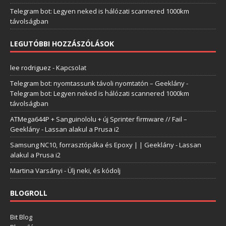
Telegram bot: Legyen neked is hálózati scannered 1000km
távolságban
LEGUTÓBBI HOZZÁSZÓLÁSOK
lee rodriguez
-
Kapcsolat
Telegram bot: nyomtassunk távoli nyomtatón – Geeklány
-
Telegram bot: Legyen neked is hálózati scannered 1000km
távolságban
ATMega644P + Sanguinololu + új Sprinter firmware // Fail –
Geeklány
-
Lassan alakul a Prusa i2
Samsung NC10, forrasztópáka és Epoxy | | Geeklány
-
Lassan
alakul a Prusa i2
Martina Varsányi
-
Ülj neki, és kódolj
BLOGROLL
Bit Blog