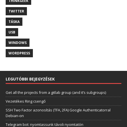
THINKGEEK
TWITTER
TÁSKA
USB
WINDOWS
WORDPRESS
LEGUTÓBBI BEJEGYZÉSEK
Get all the projects from a gitlab group (and it’s subgroups)
Vezetékes Ring csengő
SSH Two Factor azonosítás (TFA, 2FA) Google Authenticatorral
Debian-on
Telegram bot: nyomtassunk távoli nyomtatón