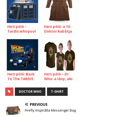
Heti póló –
Heti póló: a 10.
Tardis whirpool
Doktor kabátja
Heti póló: Back
Heti póló – Dr
To The TARDIS
Who: a lány, aki
várt
DOCTOR WHO
T-SHIRT
PREVIOUS
Firefly inspirálta Messenger Bag