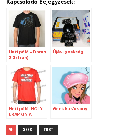
Kapcsolódó Bejegyzések:
Heti póló – Damn
Újévi geekség
2.0 (tron)
Heti póló: HOLY
Geek karácsony
CRAP ON A
CRACKER [TBBT]
GEEK
TBBT