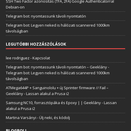
SSH Two Factor azonosítás (TFA, 2FA) Google Authenticatorral
Debian-on
Telegram bot: nyomtassunk távoli nyomtatón
Telegram bot: Legyen neked is hálózati scannered 1000km
távolságban
LEGUTÓBBI HOZZÁSZÓLÁSOK
lee rodriguez
-
Kapcsolat
Telegram bot: nyomtassunk távoli nyomtatón – Geeklány
-
Telegram bot: Legyen neked is hálózati scannered 1000km
távolságban
ATMega644P + Sanguinololu + új Sprinter firmware // Fail –
Geeklány
-
Lassan alakul a Prusa i2
Samsung NC10, forrasztópáka és Epoxy | | Geeklány
-
Lassan
alakul a Prusa i2
Martina Varsányi
-
Ülj neki, és kódolj
BLOGROLL