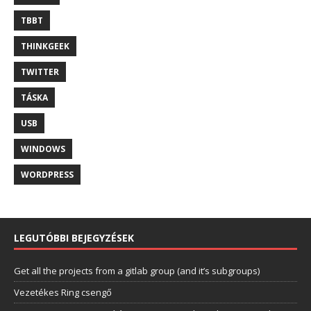
TBBT
THINKGEEK
TWITTER
TÁSKA
USB
WINDOWS
WORDPRESS
LEGUTÓBBI BEJEGYZÉSEK
Get all the projects from a gitlab group (and it’s subgroups)
Vezetékes Ring csengő