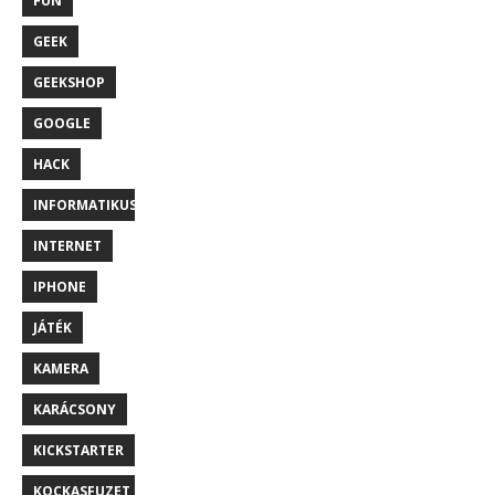
FUN
GEEK
GEEKSHOP
GOOGLE
HACK
INFORMATIKUS
INTERNET
IPHONE
JÁTÉK
KAMERA
KARÁCSONY
KICKSTARTER
KOCKASFUZET