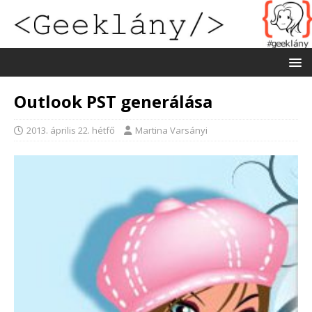
Outlook PST generálása
2013. április 22. hétfő
Martina Varsányi