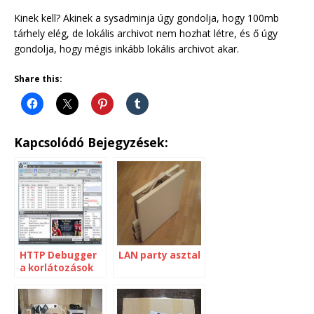
Kinek kell? Akinek a sysadminja úgy gondolja, hogy 100mb
tárhely elég, de lokális archivot nem hozhat létre, és ő úgy
gondolja, hogy mégis inkább lokális archivot akar.
Share this:
Kapcsolódó Bejegyzések:
HTTP Debugger
LAN party asztal
a korlátozások
megkerüléséhez