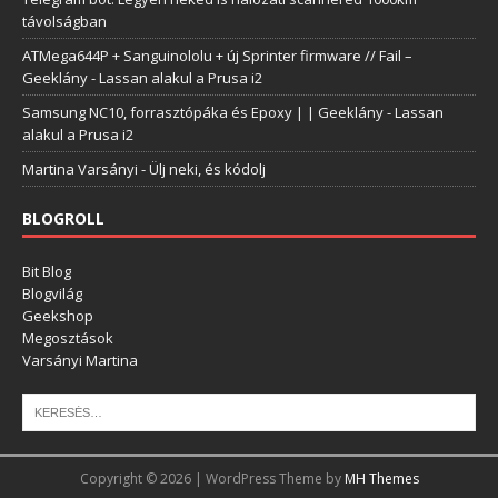
távolságban
ATMega644P + Sanguinololu + új Sprinter firmware // Fail –
Geeklány
-
Lassan alakul a Prusa i2
Samsung NC10, forrasztópáka és Epoxy | | Geeklány
-
Lassan
alakul a Prusa i2
Martina Varsányi
-
Ülj neki, és kódolj
BLOGROLL
Bit Blog
Blogvilág
Geekshop
Megosztások
Varsányi Martina
Copyright © 2026 | WordPress Theme by
MH Themes