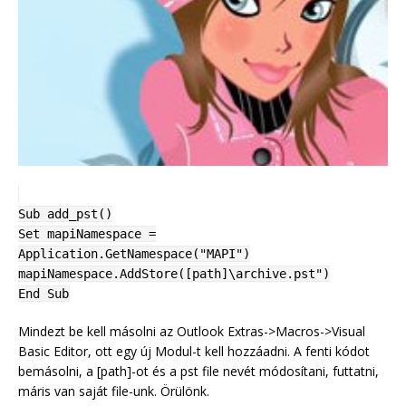
Sub add_pst()
Set mapiNamespace =
Application.GetNamespace("MAPI")
mapiNamespace.AddStore([path]\archive.pst")
End Sub
Mindezt be kell másolni az Outlook Extras->Macros->Visual
Basic Editor, ott egy új Modul-t kell hozzáadni. A fenti kódot
bemásolni, a [path]-ot és a pst file nevét módosítani, futtatni,
máris van saját file-unk. Örülönk.