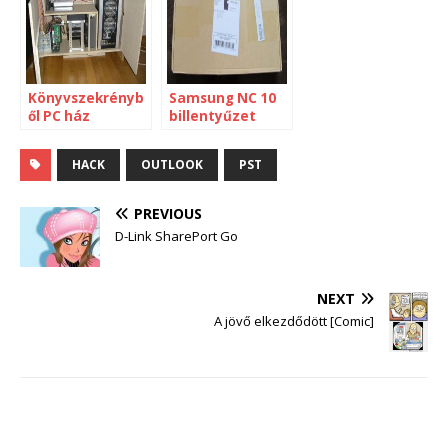
Könyvszekrényb
Samsung NC 10
ől PC ház
billentyűzet
csere
HACK
OUTLOOK
PST
PREVIOUS
D-Link SharePort Go
NEXT
A jövő elkezdődött [Comic]