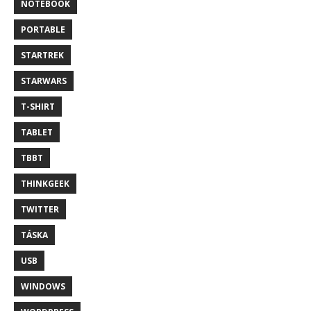
NOTEBOOK
PORTABLE
STARTREK
STARWARS
T-SHIRT
TABLET
TBBT
THINKGEEK
TWITTER
TÁSKA
USB
WINDOWS