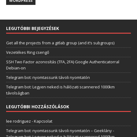
WORDPRESS
LEGUTÓBBI BEJEGYZÉSEK
Get all the projects from a gitlab group (and it’s subgroups)
Vezetékes Ring csengő
SSH Two Factor azonosítás (TFA, 2FA) Google Authenticatorral
Debian-on
Telegram bot: nyomtassunk távoli nyomtatón
Telegram bot: Legyen neked is hálózati scannered 1000km
távolságban
LEGUTÓBBI HOZZÁSZÓLÁSOK
lee rodriguez
-
Kapcsolat
Telegram bot: nyomtassunk távoli nyomtatón – Geeklány
-
Telegram bot: Legyen neked is hálózati scannered 1000km