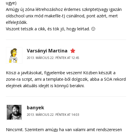
ugye)
Amúgy új zóna létrehozáshoz érdemes szkriptet(vagy igazán
oldschool unix mód makefile-t) csinálnod, pont azért, mert
elfelejtődik.
Viszont tetszik a cikk, és tök jó, hogy leírtad. 🙂
Varsányi Martina
2013. MÁRCIUS 22. PÉNTEK AT 12:45
Köszi a javításokat, figyelembe veszem! Közben készült a
zone-ra script, ami a template-ből dolgozik, abba a SOA rekord
elejének aktuális idejét is könnyű berakni.
banyek
2013. MÁRCIUS 22. PÉNTEK AT 14:03
Nincsmit. Szerintem amúgy ha van valami amit rendszeresen