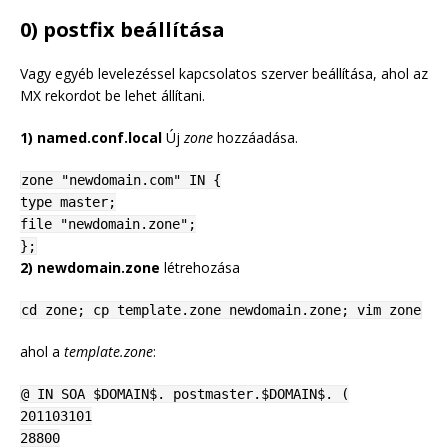
0) postfix beállítása
Vagy egyéb levelezéssel kapcsolatos szerver beállítása, ahol az
MX rekordot be lehet állítani.
1) named.conf.local
Új
zone
hozzáadása.
zone "newdomain.com" IN {
type master;
file "newdomain.zone";
};
2) newdomain.zone
létrehozása
cd zone; cp template.zone newdomain.zone; vim zone
ahol a
template.zone
:
@ IN SOA $DOMAIN$. postmaster.$DOMAIN$. (
201103101
28800