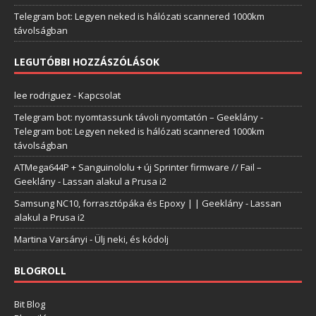
Telegram bot: Legyen neked is hálózati scannered 1000km
távolságban
LEGUTÓBBI HOZZÁSZÓLÁSOK
lee rodriguez
-
Kapcsolat
Telegram bot: nyomtassunk távoli nyomtatón – Geeklány
-
Telegram bot: Legyen neked is hálózati scannered 1000km
távolságban
ATMega644P + Sanguinololu + új Sprinter firmware // Fail –
Geeklány
-
Lassan alakul a Prusa i2
Samsung NC10, forrasztópáka és Epoxy | | Geeklány
-
Lassan
alakul a Prusa i2
Martina Varsányi
-
Ülj neki, és kódolj
BLOGROLL
Bit Blog