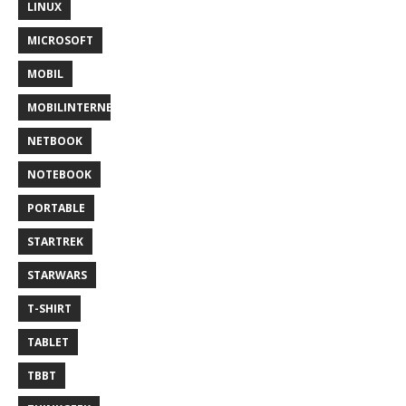
LINUX
MICROSOFT
MOBIL
MOBILINTERNET
NETBOOK
NOTEBOOK
PORTABLE
STARTREK
STARWARS
T-SHIRT
TABLET
TBBT