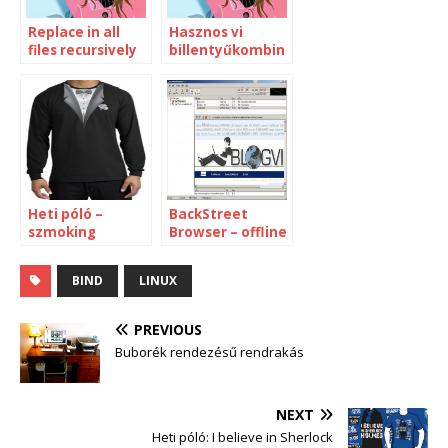
Replace in all
Hasznos vi
files recursively
billentyűkombin
ációk
Heti póló –
BackStreet
szmoking
Browser – offline
blog olvasó
BIND
LINUX
PREVIOUS
Buborék rendezésű rendrakás
NEXT
Heti póló: I believe in Sherlock