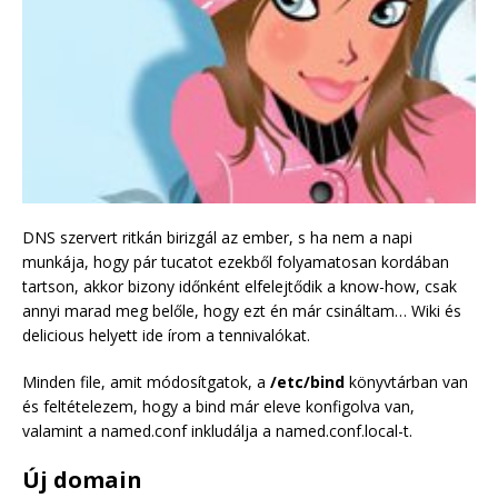
DNS szervert ritkán birizgál az ember, s ha nem a napi
munkája, hogy pár tucatot ezekből folyamatosan kordában
tartson, akkor bizony időnként elfelejtődik a know-how, csak
annyi marad meg belőle, hogy ezt én már csináltam… Wiki és
delicious helyett ide írom a tennivalókat.
Minden file, amit módosítgatok, a
/etc/bind
könyvtárban van
és feltételezem, hogy a bind már eleve konfigolva van,
valamint a named.conf inkludálja a named.conf.local-t.
Új domain