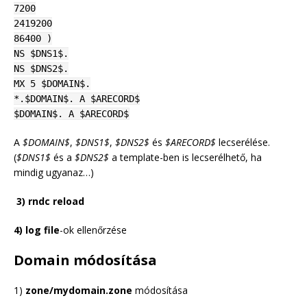
7200
2419200
86400 )
NS $DNS1$.
NS $DNS2$.
MX 5 $DOMAIN$.
*.$DOMAIN$. A $ARECORD$
$DOMAIN$. A $ARECORD$
A
$DOMAIN$
,
$DNS1$
,
$DNS2$
és
$ARECORD$
lecserélése.
(
$DNS1$
és a
$DNS2$
a template-ben is lecserélhető, ha
mindig ugyanaz…)
3) rndc reload
4) log file
-ok ellenőrzése
Domain módosítása
1)
zone/mydomain.zone
módosítása