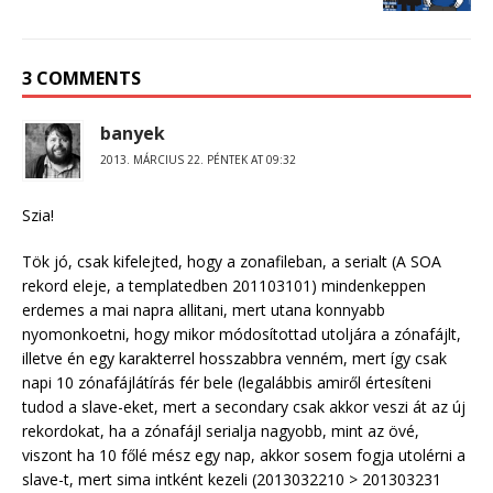
3 COMMENTS
banyek
2013. MÁRCIUS 22. PÉNTEK AT 09:32
Szia!
Tök jó, csak kifelejted, hogy a zonafileban, a serialt (A SOA
rekord eleje, a templatedben 201103101) mindenkeppen
erdemes a mai napra allitani, mert utana konnyabb
nyomonkoetni, hogy mikor módosítottad utoljára a zónafájlt,
illetve én egy karakterrel hosszabbra venném, mert így csak
napi 10 zónafájlátírás fér bele (legalábbis amiről értesíteni
tudod a slave-eket, mert a secondary csak akkor veszi át az új
rekordokat, ha a zónafájl serialja nagyobb, mint az övé,
viszont ha 10 főlé mész egy nap, akkor sosem fogja utolérni a
slave-t, mert sima intként kezeli (2013032210 > 201303231