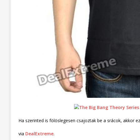
Ha szerinted is fölöslegesen csajoztak be a srácok, akkor ez 
via
DealExtreme
.