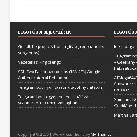
LEGUTÓBBI BEJEGYZÉSEK
LEGUTÓBB
Get all the projects from a gitlab group (and it’s
lee rodrigue
subgroups)
Telegram bo
Vezetékes Ring csengő
– Geeklány
hálózati sc
SSH Two Factor azonosítás (TFA, 2FA) Google
Authenticatorral Debian-on
ATMega644P 
firmware // 
Telegram bot: nyomtassunk távoli nyomtatón
Prusa i2
Telegram bot: Legyen neked is hálózati
Samsung NC1
scannered 1000km távolságban
Geeklány
-
L
Martina Var
Copyright © 2026 | WordPress Theme by
MH Themes