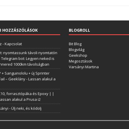
I HOZZÁSZÓLÁSOK
BLOGROLL
z
-
Kapcsolat
Bit Blog
Blogvilág
t: nyomtassunk távoli nyomtatón
Geekshop
-
Telegram bot: Legyen neked is
Megosztások
annered 1000km távolságban
Varsányi Martina
+ Sanguinololu + új Sprinter
Fail – Geeklány
-
Lassan alakul a
0, forrasztópáka és Epoxy | |
assan alakul a Prusa i2
sányi
-
Ülj neki, és kódolj