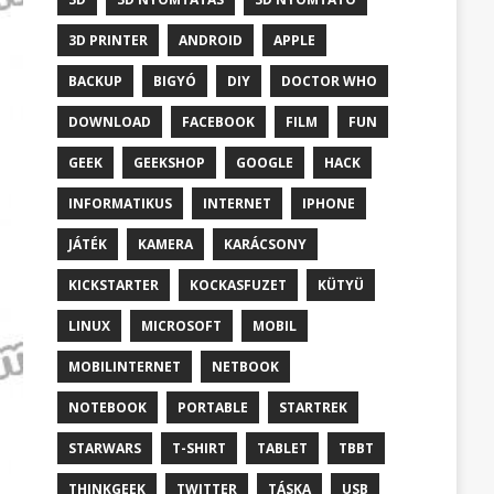
3D PRINTER
ANDROID
APPLE
BACKUP
BIGYÓ
DIY
DOCTOR WHO
DOWNLOAD
FACEBOOK
FILM
FUN
GEEK
GEEKSHOP
GOOGLE
HACK
INFORMATIKUS
INTERNET
IPHONE
JÁTÉK
KAMERA
KARÁCSONY
KICKSTARTER
KOCKASFUZET
KÜTYÜ
LINUX
MICROSOFT
MOBIL
MOBILINTERNET
NETBOOK
NOTEBOOK
PORTABLE
STARTREK
STARWARS
T-SHIRT
TABLET
TBBT
THINKGEEK
TWITTER
TÁSKA
USB