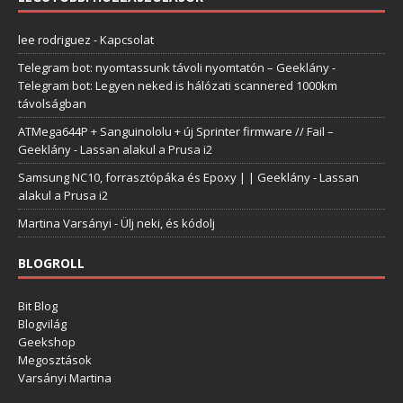
lee rodriguez
-
Kapcsolat
Telegram bot: nyomtassunk távoli nyomtatón – Geeklány
-
Telegram bot: Legyen neked is hálózati scannered 1000km
távolságban
ATMega644P + Sanguinololu + új Sprinter firmware // Fail –
Geeklány
-
Lassan alakul a Prusa i2
Samsung NC10, forrasztópáka és Epoxy | | Geeklány
-
Lassan
alakul a Prusa i2
Martina Varsányi
-
Ülj neki, és kódolj
BLOGROLL
Bit Blog
Blogvilág
Geekshop
Megosztások
Varsányi Martina