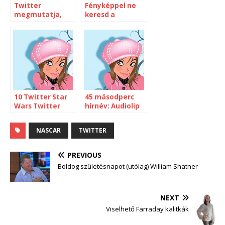
Twitter
Fényképpel ne
megmutatja,
keresd a
hogy honnan
telefontolvajt a
léptél be
Facebookon
10 Twitter Star
45 másodperc
Wars Twitter
hírnév: Audiolip
account
micropodcast
NASCAR
TWITTER
PREVIOUS
Boldog születésnapot (utólag) William Shatner
NEXT
Viselhető Farraday kalitkák