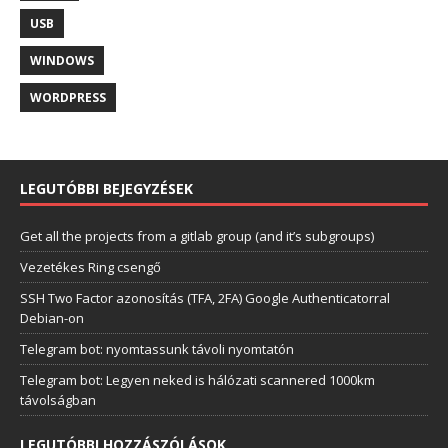
USB
WINDOWS
WORDPRESS
LEGUTÓBBI BEJEGYZÉSEK
Get all the projects from a gitlab group (and it’s subgroups)
Vezetékes Ring csengő
SSH Two Factor azonosítás (TFA, 2FA) Google Authenticatorral
Debian-on
Telegram bot: nyomtassunk távoli nyomtatón
Telegram bot: Legyen neked is hálózati scannered 1000km
távolságban
LEGUTÓBBI HOZZÁSZÓLÁSOK