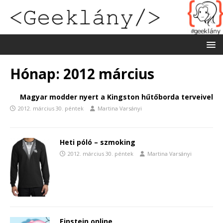
Hónap:
2012 március
Magyar modder nyert a Kingston hűtőborda terveivel
2012. március 30. péntek
Martina Varsányi
Heti póló – szmoking
2012. március 30. péntek
Martina Varsányi
Einstein online