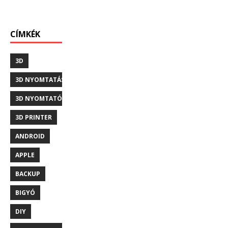
CÍMKÉK
3D
3D NYOMTATÁS
3D NYOMTATÓ
3D PRINTER
ANDROID
APPLE
BACKUP
BIGYÓ
DIY