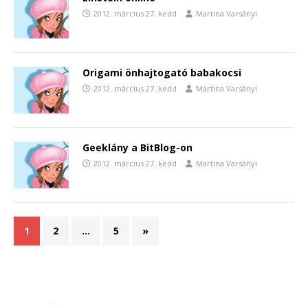
2012. március 27. kedd
Martina Varsányi
Origami önhajtogató babakocsi
2012. március 27. kedd
Martina Varsányi
Geeklány a BitBlog-on
2012. március 27. kedd
Martina Varsányi
1
2
…
5
»