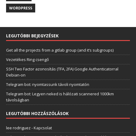
WORDPRESS
LEGUTÓBBI BEJEGYZÉSEK
Get all the projects from a gitlab group (and it’s subgroups)
Vezetékes Ring csengő
SSH Two Factor azonosítás (TFA, 2FA) Google Authenticatorral
Debian-on
Telegram bot: nyomtassunk távoli nyomtatón
Telegram bot: Legyen neked is hálózati scannered 1000km
távolságban
LEGUTÓBBI HOZZÁSZÓLÁSOK
lee rodriguez
-
Kapcsolat