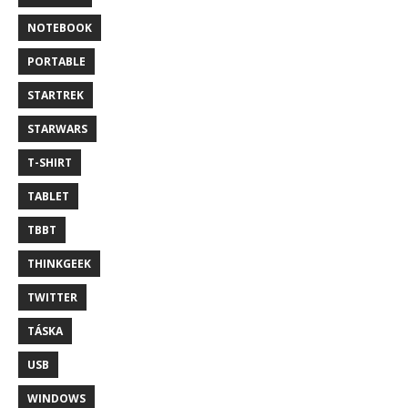
NOTEBOOK
PORTABLE
STARTREK
STARWARS
T-SHIRT
TABLET
TBBT
THINKGEEK
TWITTER
TÁSKA
USB
WINDOWS