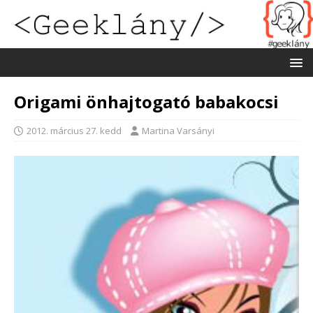
Origami önhajtogató babakocsi
2012. március 27. kedd
Martina Varsányi