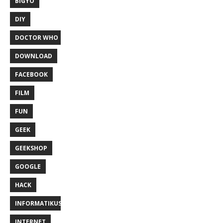
BIGYÓ
DIY
DOCTOR WHO
DOWNLOAD
FACEBOOK
FILM
FUN
GEEK
GEEKSHOP
GOOGLE
HACK
INFORMATIKUS
INTERNET