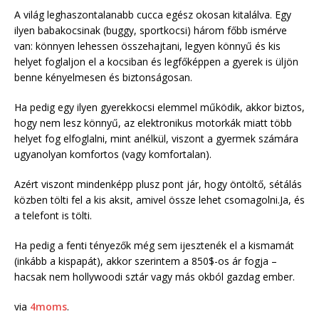
A világ leghaszontalanabb cucca egész okosan kitalálva. Egy
ilyen babakocsinak (buggy, sportkocsi) három főbb ismérve
van: könnyen lehessen összehajtani, legyen könnyű és kis
helyet foglaljon el a kocsiban és legfőképpen a gyerek is üljön
benne kényelmesen és biztonságosan.
Ha pedig egy ilyen gyerekkocsi elemmel működik, akkor biztos,
hogy nem lesz könnyű, az elektronikus motorkák miatt több
helyet fog elfoglalni, mint anélkül, viszont a gyermek számára
ugyanolyan komfortos (vagy komfortalan).
Azért viszont mindenképp plusz pont jár, hogy öntöltő, sétálás
közben tölti fel a kis aksit, amivel össze lehet csomagolni.Ja, és
a telefont is tölti.
Ha pedig a fenti tényezők még sem ijesztenék el a kismamát
(inkább a kispapát), akkor szerintem a 850$-os ár fogja –
hacsak nem hollywoodi sztár vagy más okból gazdag ember.
via
4moms
.