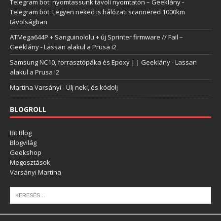
Telegram bot: nyomtassunk távoli nyomtatón – Geeklány
-
Telegram bot: Legyen neked is hálózati scannered 1000km
távolságban
ATMega644P + Sanguinololu + új Sprinter firmware // Fail –
Geeklány
-
Lassan alakul a Prusa i2
Samsung NC10, forrasztópáka és Epoxy | | Geeklány
-
Lassan
alakul a Prusa i2
Martina Varsányi
-
Ülj neki, és kódolj
BLOGROLL
Bit Blog
Blogvilág
Geekshop
Megosztások
Varsányi Martina