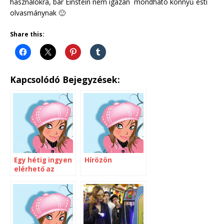
használókra, bár Einstein nem igazán mondható könnyű esti
olvasmánynak 🙂
Share this:
Kapcsolódó Bejegyzések:
Egy hétig ingyen
Hírözön
elérhető az
Encyclopaedia
Britannica