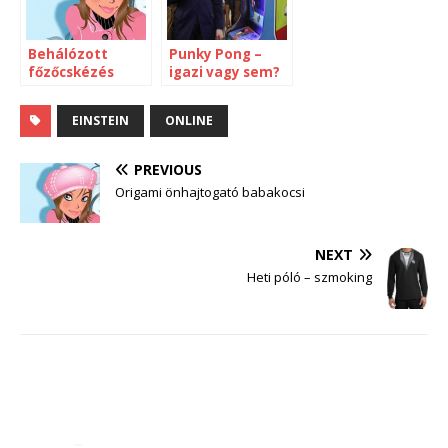
Behálózott
Punky Pong –
főzőcskézés
igazi vagy sem?
EINSTEIN
ONLINE
PREVIOUS
Origami önhajtogató babakocsi
NEXT
Heti póló – szmoking