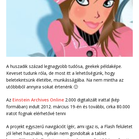
A huszadik század legnagyobb tudósa, geekek példaképe.
Keveset tudunk róla, de most itt a lehetőségünk, hogy
beletekintsünk életébe, munkásságába. Na nem mintha az
utóbbiból annyira sokat értenénk 🙂
Az
Einstein Archives Online
2.000 digitalizált irattal (kép
formában) indult 2012. március 19-én és további, cirka 80.000
iratot fognak elérhetővé tenni
A projekt egyszerű navigációt ígér, ami igaz is, a Flash felületet
jól lehet használni, nyilván nem gondoltak a tablet