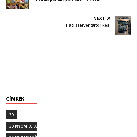
NEXT
Házi szerver tartó [Ikea]
CÍMKÉK
3D
3D NYOMTATÁS