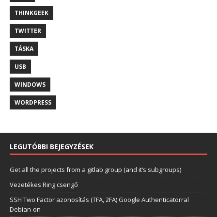
THINKGEEK
TWITTER
TÁSKA
USB
WINDOWS
WORDPRESS
LEGUTÓBBI BEJEGYZÉSEK
Get all the projects from a gitlab group (and it’s subgroups)
Vezetékes Ring csengő
SSH Two Factor azonosítás (TFA, 2FA) Google Authenticatorral
Debian-on