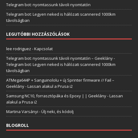
Telegram bot: nyomtassunk távoli nyomtatón
Telegram bot: Legyen neked is hálózati scannered 1000km
távolságban
LEGUTÓBBI HOZZÁSZÓLÁSOK
lee rodriguez
-
Kapcsolat
Telegram bot: nyomtassunk távoli nyomtatón – Geeklány
-
Telegram bot: Legyen neked is hálózati scannered 1000km
távolságban
ATMega644P + Sanguinololu + új Sprinter firmware // Fail –
Geeklány
-
Lassan alakul a Prusa i2
Samsung NC10, forrasztópáka és Epoxy | | Geeklány
-
Lassan
alakul a Prusa i2
Martina Varsányi
-
Ülj neki, és kódolj
BLOGROLL