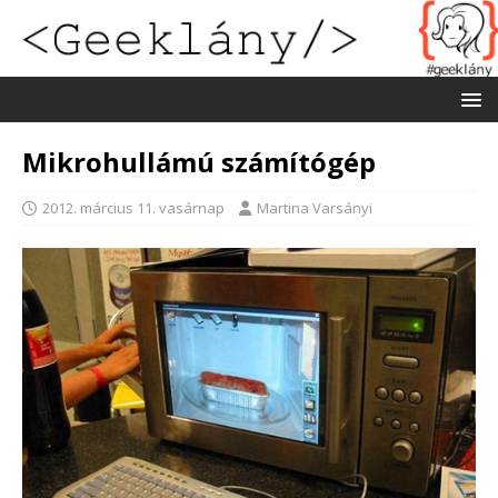
Mikrohullámú számítógép
2012. március 11. vasárnap
Martina Varsányi