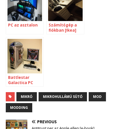
PC az asztalon
Számítógép a
fiókban [Ikea]
Battlestar
Galactica PC
[modding]
MIKRÓ
MIKROHULLÁMÚ SÜTŐ
MOD
MODDING
PREVIOUS
Antitrust per az Apple ellen [e-book]