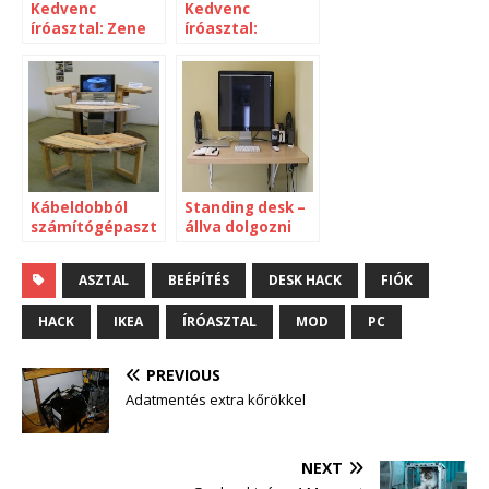
Kedvenc
Kedvenc
íróasztal: Zene
íróasztal:
és számítógép
Szabadidő és
munka a gép
előtt
Kábeldobból
Standing desk –
számítógépaszt
állva dolgozni
al
ASZTAL
BEÉPÍTÉS
DESK HACK
FIÓK
HACK
IKEA
ÍRÓASZTAL
MOD
PC
PREVIOUS
Adatmentés extra kőrökkel
NEXT