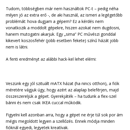
Tudom, többségben már nem használtok PC-t – pedig néha
milyen jó az extra erő -, de aki használ, az ismeri a legégetőbb
problémát: hova dugjam a gépem? Ez a kérdés nem
vonatkozik a moddolt gépekre, hiszen azokat nem dugdosni,
hanem mutogatni akarjuk. Egy „sima” PC művészi gonddal
kikevert koszosfehér (jobb esetben fekete) színű házát jobb
nem is látni.
A fenti eredményt az alábbi hack-kel lehet elérni:
Veszünk egy jól szituált mATX házat (ha nincs otthon), a fiók
méretére vágjuk úgy, hogy azért az alaplap beleférjen, majd
összeszereljük a gépet. Gyerekjáték – ha tudunk a flex-szel
bánni és nem csak IKEA cuccal működik.
Figyelni kell azonban arra, hogy a gépet ne érje túl sok por ám
mégis megoldott legyen a szellőzés. Ennek módja minden
fióknál egyedi, legyetek kreatívak.