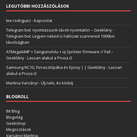
LEGUTÓBBI HOZZÁSZÓLÁSOK
lee rodriguez
-
Kapcsolat
Telegram bot: nyomtassunk távoli nyomtatón – Geeklány
-
Telegram bot: Legyen neked is hálózati scannered 1000km
távolságban
ATMega644P + Sanguinololu + új Sprinter firmware // Fail –
Geeklány
-
Lassan alakul a Prusa i2
Samsung NC10, forrasztópáka és Epoxy | | Geeklány
-
Lassan
alakul a Prusa i2
Martina Varsányi
-
Ülj neki, és kódolj
BLOGROLL
Bit Blog
Blogvilág
Geekshop
Megosztások
Varsányi Martina