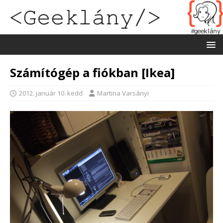
Számítógép a fiókban [Ikea]
2012. január 10. kedd
Martina Varsányi