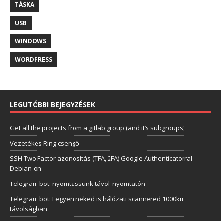
TÁSKA
USB
WINDOWS
WORDPRESS
LEGUTÓBBI BEJEGYZÉSEK
Get all the projects from a gitlab group (and it’s subgroups)
Vezetékes Ring csengő
SSH Two Factor azonosítás (TFA, 2FA) Google Authenticatorral
Debian-on
Telegram bot: nyomtassunk távoli nyomtatón
Telegram bot: Legyen neked is hálózati scannered 1000km
távolságban