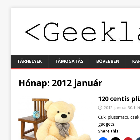
TÁRHELYEK
TÁMOGATÁS
BŐVEBBEN
KA
Hónap:
2012 január
120 centis p
2012. január 30. hé
Cuki plüssmaci, csak
gadgets.
Share this: