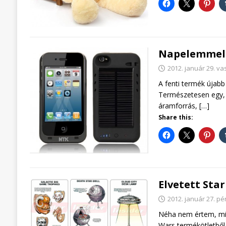
Napelemmel 
2012. január 29. v
A fenti termék újab
Természetesen egy, 
áramforrás,
[…]
Share this:
Elvetett Sta
2012. január 27. pé
Néha nem értem, mi z
Wars termékötletből 