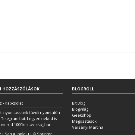
I HOZZÁSZÓLÁSOK
BLOGROLL
z
-
Kapcsolat
Bit Blog
Blogvilág
t: nyomtassunk távoli nyomtatón
Geekshop
-
Telegram bot: Legyen neked is
Megosztások
annered 1000km távolságban
Varsányi Martina
+ Sanguinololu + új Sprinter