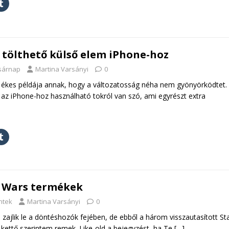
tölthető külső elem iPhone-hoz
asárnap
Martina Varsányi
0
b ékes példája annak, hogy a változatosság néha nem gyönyörködtet.
az iPhone-hoz használható tokról van szó, ami egyrészt extra
r Wars termékek
ntek
Martina Varsányi
0
ajlik le a döntéshozók fejében, de ebből a három visszautasított St
kettő szerintem remek. Like-old a bejegyzést, ha Te
[…]