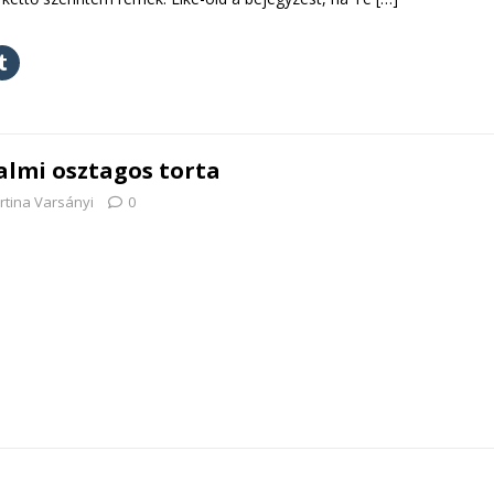
almi osztagos torta
rtina Varsányi
0