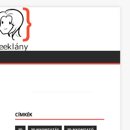
CÍMKÉK
3D
3D NYOMTATÁS
3D NYOMTATÓ