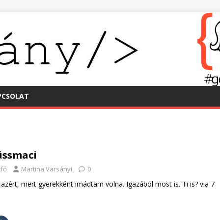
PCSOLAT
lüssmaci
tfő
Martina Varsányi
0
 azért, mert gyerekként imádtam volna. Igazából most is. Ti is? via 7