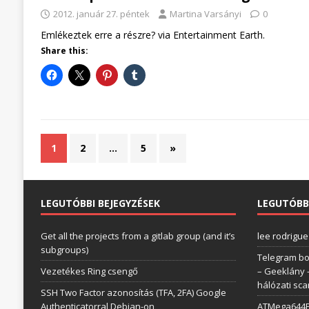
2012. január 27. péntek
Martina Varsányi
0
Emlékeztek erre a részre? via Entertainment Earth.
Share this:
1
2
…
5
»
LEGUTÓBBI BEJEGYZÉSEK
LEGUTÓBB
Get all the projects from a gitlab group (and it’s
lee rodrigue
subgroups)
Telegram bo
Vezetékes Ring csengő
– Geeklány
hálózati sc
SSH Two Factor azonosítás (TFA, 2FA) Google
Authenticatorral Debian-on
ATMega644P 