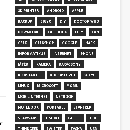
3D PRINTER
ANDROID
APPLE
BACKUP
BIGYÓ
DIY
DOCTOR WHO
DOWNLOAD
FACEBOOK
FILM
FUN
GEEK
GEEKSHOP
GOOGLE
HACK
INFORMATIKUS
INTERNET
IPHONE
JÁTÉK
KAMERA
KARÁCSONY
KICKSTARTER
KOCKASFUZET
KÜTYÜ
LINUX
MICROSOFT
MOBIL
MOBILINTERNET
NETBOOK
NOTEBOOK
PORTABLE
STARTREK
STARWARS
T-SHIRT
TABLET
TBBT
ar
THINKGEEK
TWITTER
TÁSKA
USB