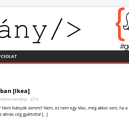
PCSOLAT
ban [Ikea]
artina Varsányi
0
n? Nem hiányzik semmi? Nem, ez nem egy Mac, még akkor sem, ha a
az almás cég gyártotta!
[…]