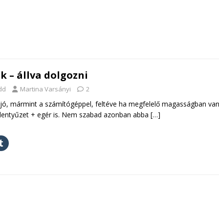
k – állva dolgozni
dd
Martina Varsányi
2
s jó, mármint a számítógéppel, feltéve ha megfelelő magasságban van
illentyűzet + egér is. Nem szabad azonban abba
[…]