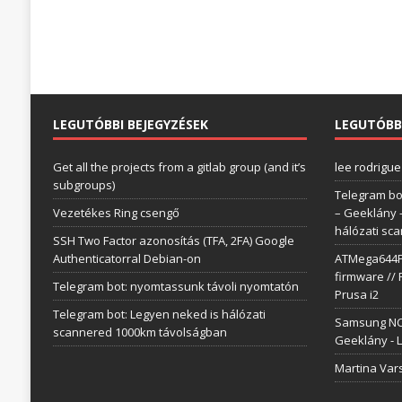
LEGUTÓBBI BEJEGYZÉSEK
LEGUTÓBB
Get all the projects from a gitlab group (and it’s
lee rodrigue
subgroups)
Telegram bo
Vezetékes Ring csengő
– Geeklány
hálózati sc
SSH Two Factor azonosítás (TFA, 2FA) Google
Authenticatorral Debian-on
ATMega644P 
firmware // 
Telegram bot: nyomtassunk távoli nyomtatón
Prusa i2
Telegram bot: Legyen neked is hálózati
Samsung NC1
scannered 1000km távolságban
Geeklány
-
L
Martina Var