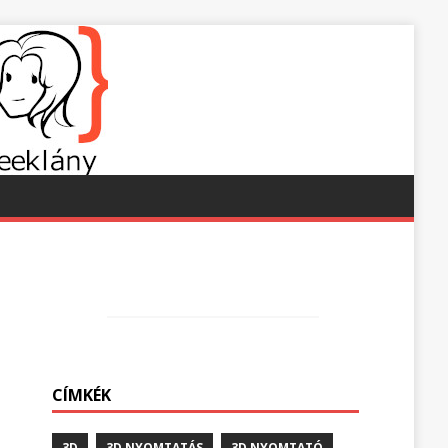
CÍMKÉK
3D
3D NYOMTATÁS
3D NYOMTATÓ