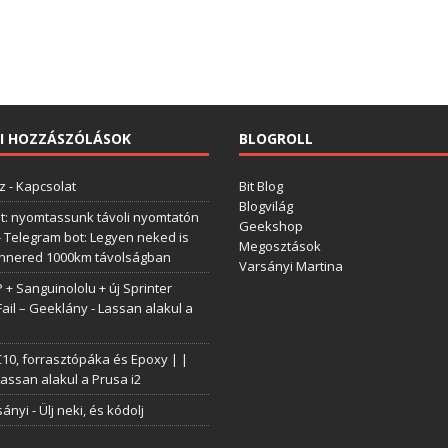
I HOZZÁSZÓLÁSOK
BLOGROLL
z
-
Kapcsolat
Bit Blog
Blogvilág
t: nyomtassunk távoli nyomtatón
Geekshop
-
Telegram bot: Legyen neked is
Megosztások
annered 1000km távolságban
Varsányi Martina
+ Sanguinololu + új Sprinter
Fail – Geeklány
-
Lassan alakul a
0, forrasztópáka és Epoxy | |
assan alakul a Prusa i2
sányi
-
Ülj neki, és kódolj