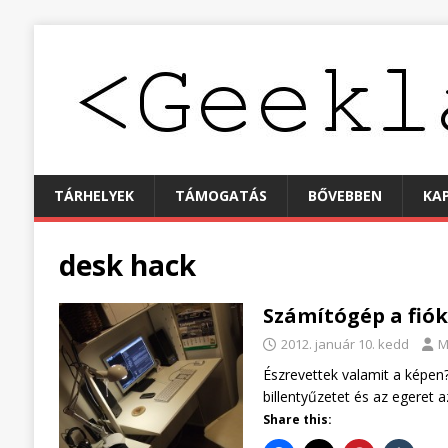
TÁRHELYEK
TÁMOGATÁS
BŐVEBBEN
KA
desk hack
Számítógép a fiók
2012. január 10. kedd
M
Észrevettek valamit a képe
billentyűzetet és az egeret 
Share this: