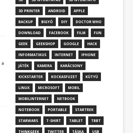
3D PRINTER
ANDROID
APPLE
BACKUP
BIGYÓ
DIY
DOCTOR WHO
DOWNLOAD
FACEBOOK
FILM
FUN
GEEK
GEEKSHOP
GOOGLE
HACK
INFORMATIKUS
INTERNET
IPHONE
 a
JÁTÉK
KAMERA
KARÁCSONY
KICKSTARTER
KOCKASFUZET
KÜTYÜ
LINUX
MICROSOFT
MOBIL
MOBILINTERNET
NETBOOK
NOTEBOOK
PORTABLE
STARTREK
STARWARS
T-SHIRT
TABLET
TBBT
THINKGEEK
TWITTER
TÁSKA
USB