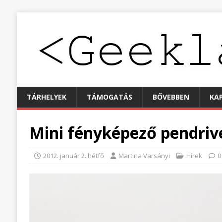
TÁRHELYEK
TÁMOGATÁS
BŐVEBBEN
KA
Mini fényképező pendriv
2012. január 2. hétfő
Martina Varsányi
Hírek
0