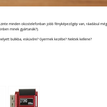
r szinte minden okostelefonban jobb fényképezőgép van, ráadásul mé
lönben minek gyártanák?).
helyett bulikba, esküvőre? Gyermek kezébe? Nektek kellene?