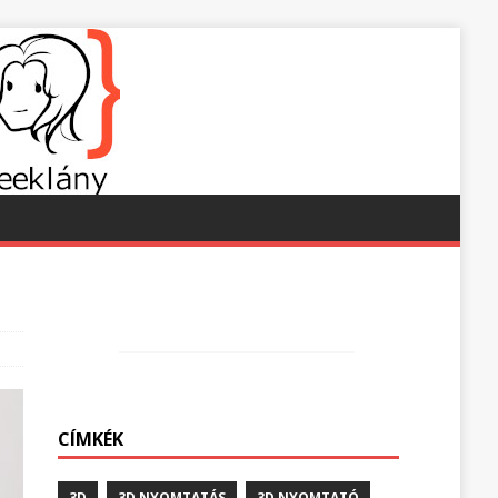
CÍMKÉK
3D
3D NYOMTATÁS
3D NYOMTATÓ