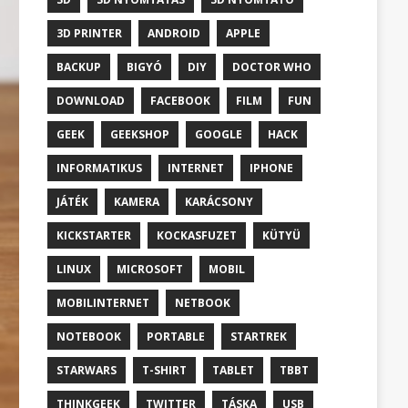
3D PRINTER
ANDROID
APPLE
BACKUP
BIGYÓ
DIY
DOCTOR WHO
DOWNLOAD
FACEBOOK
FILM
FUN
GEEK
GEEKSHOP
GOOGLE
HACK
INFORMATIKUS
INTERNET
IPHONE
JÁTÉK
KAMERA
KARÁCSONY
KICKSTARTER
KOCKASFUZET
KÜTYÜ
LINUX
MICROSOFT
MOBIL
MOBILINTERNET
NETBOOK
NOTEBOOK
PORTABLE
STARTREK
STARWARS
T-SHIRT
TABLET
TBBT
THINKGEEK
TWITTER
TÁSKA
USB