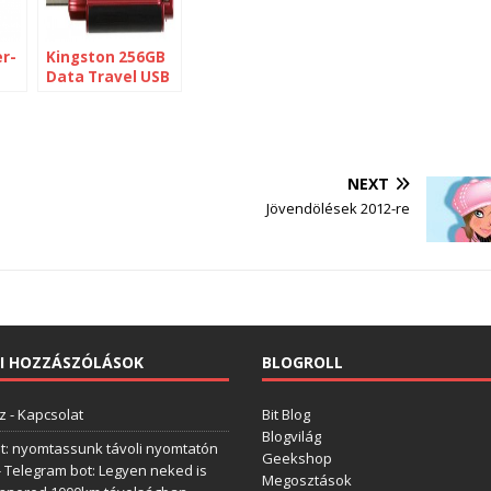
r-
Kingston 256GB
Data Travel USB
flash drive
NEXT
Jövendölések 2012-re
I HOZZÁSZÓLÁSOK
BLOGROLL
z
-
Kapcsolat
Bit Blog
Blogvilág
t: nyomtassunk távoli nyomtatón
Geekshop
-
Telegram bot: Legyen neked is
Megosztások