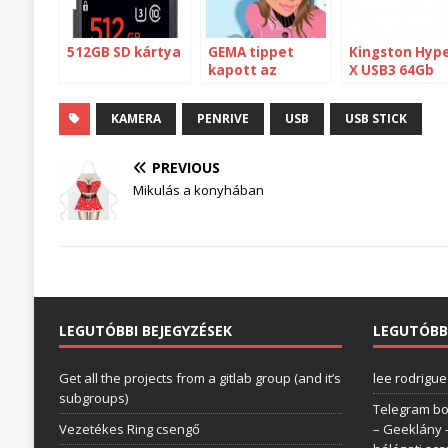
512GB SD kártya
GEMA tippet
Kingston Hype
kapott az
X USB3 64Gb
Artisjust-tól?
teszt
KAMERA
PENRIVE
USB
USB STICK
PREVIOUS
Mikulás a konyhában
LEGUTÓBBI BEJEGYZÉSEK
LEGUTÓBB
Get all the projects from a gitlab group (and it’s
lee rodrigue
subgroups)
Telegram bo
Vezetékes Ring csengő
– Geeklány