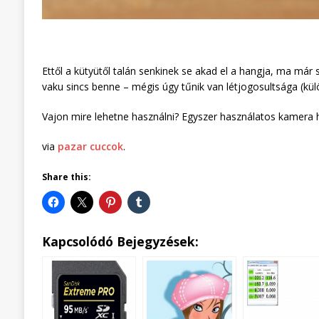
Ettől a kütyütől talán senkinek se akad el a hangja, ma má
vaku sincs benne – mégis úgy tűnik van létjogosultsága (kü
Vajon mire lehetne használni? Egyszer használatos kamera 
via
pazar cuccok
.
Share this:
Kapcsolódó Bejegyzések: