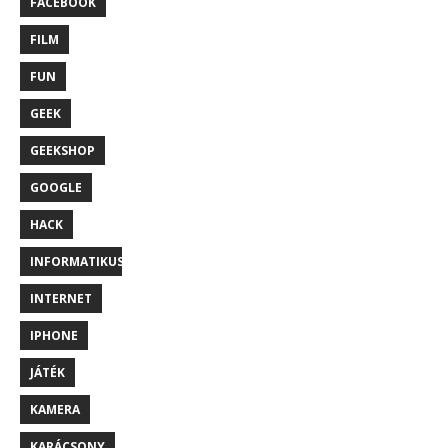
FACEBOOK
FILM
FUN
GEEK
GEEKSHOP
GOOGLE
HACK
INFORMATIKUS
INTERNET
IPHONE
JÁTÉK
KAMERA
KARÁCSONY