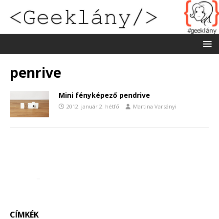
penrive
Mini fényképező pendrive
2012. január 2. hétfő
Martina Varsányi
CÍMKÉK