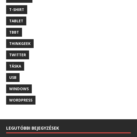
T-SHIRT
TABLET
TBBT
THINKGEEK
TWITTER
TÁSKA
USB
WINDOWS
WORDPRESS
LEGUTÓBBI BEJEGYZÉSEK