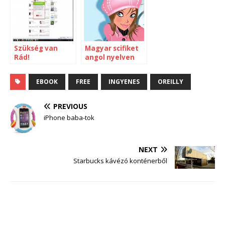
Szükség van
Magyar scifiket
Rád!
angol nyelven
EBOOK
FREE
INGYENES
OREILLY
PREVIOUS
iPhone baba-tok
NEXT
Starbucks kávézó konténerből