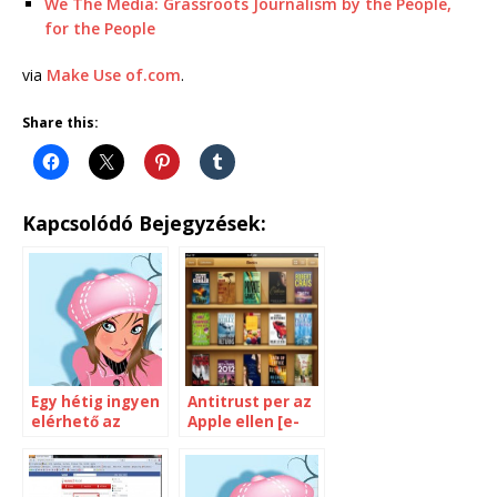
We The Media: Grassroots Journalism by the People,
for the People
via
Make Use of.com
.
Share this:
Kapcsolódó Bejegyzések:
Egy hétig ingyen
Antitrust per az
elérhető az
Apple ellen [e-
Encyclopaedia
book]
Britannica