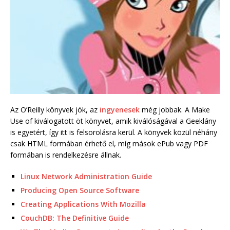
Az O’Reilly könyvek jók, az
ingyenesek
még jobbak. A Make
Use of kiválogatott öt könyvet, amik kiválóságával a Geeklány
is egyetért, így itt is felsorolásra kerül. A könyvek közül néhány
csak HTML formában érhető el, míg mások ePub vagy PDF
formában is rendelkezésre állnak.
Linux Network Administration Guide
Producing Open Source Software
Creating Applications With Mozilla
CouchDB: The Definitive Guide