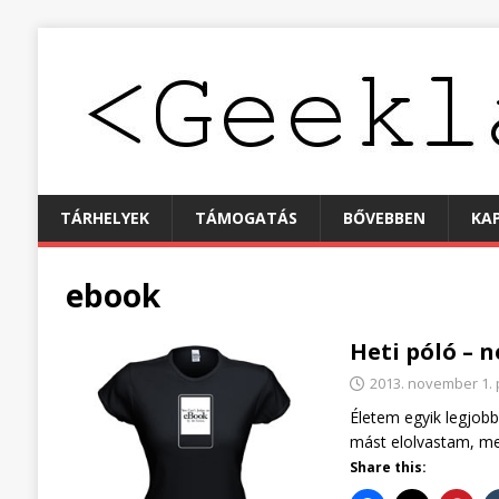
TÁRHELYEK
TÁMOGATÁS
BŐVEBBEN
KA
ebook
Heti póló – n
2013. november 1.
Életem egyik legjobb
mást elolvastam, mer
Share this: