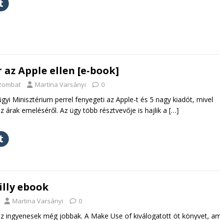
 az Apple ellen [e-book]
szombat
Martina Varsányi
0
gyi Minisztérium perrel fenyegeti az Apple-t és 5 nagy kiadót, mivel
 árak emeléséről. Az ügy több résztvevője is hajlik a
[…]
illy ebook
Martina Varsányi
0
 az ingyenesek még jobbak. A Make Use of kiválogatott öt könyvet, am