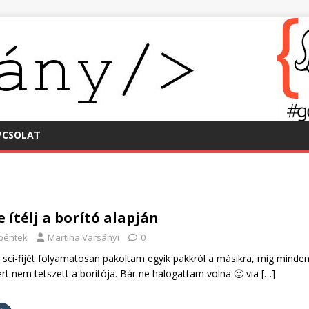
PCSOLAT
e ítélj a borító alapján
 péntek
Martina Varsányi
0
 sci-fijét folyamatosan pakoltam egyik pakkról a másikra, míg minde
t nem tetszett a borítója. Bár ne halogattam volna 🙂 via
[…]