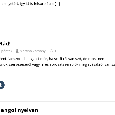
s egyetért, így itt is felsorolásra
[…]
Rád!
. péntek
Martina Varsányi
1
ámtalanszor elhangzott már, ha sci-fi-ről van szó, de most nem
onök szervezéséről vagy híres sorozatszereplők meghívásákról van sz
 angol nyelven