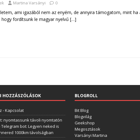
tek
Martina Varsányi
0
tletem, ami igazából nem az enyém, de annyira támogatom, mint ha 
, hogy fordítsunk le magyar nyelvű
[…]
I HOZZÁSZÓLÁSOK
BLOGROLL
z
-
Kapcsolat
Bit Blog
Blogvilág
t: nyomtassunk távoli nyomtatón
Geekshop
-
Telegram bot: Legyen neked is
Megosztások
annered 1000km távolságban
Varsányi Martina