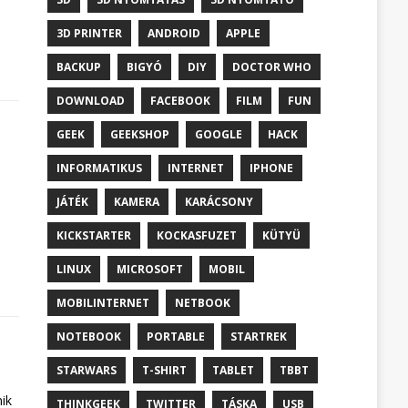
3D PRINTER
ANDROID
APPLE
BACKUP
BIGYÓ
DIY
DOCTOR WHO
DOWNLOAD
FACEBOOK
FILM
FUN
GEEK
GEEKSHOP
GOOGLE
HACK
INFORMATIKUS
INTERNET
IPHONE
JÁTÉK
KAMERA
KARÁCSONY
KICKSTARTER
KOCKASFUZET
KÜTYÜ
LINUX
MICROSOFT
MOBIL
MOBILINTERNET
NETBOOK
NOTEBOOK
PORTABLE
STARTREK
STARWARS
T-SHIRT
TABLET
TBBT
ik
THINKGEEK
TWITTER
TÁSKA
USB