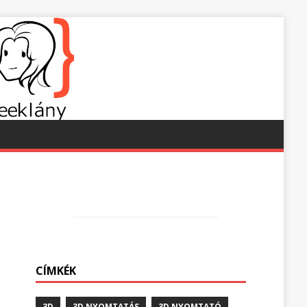
n
CÍMKÉK
3D
3D NYOMTATÁS
3D NYOMTATÓ