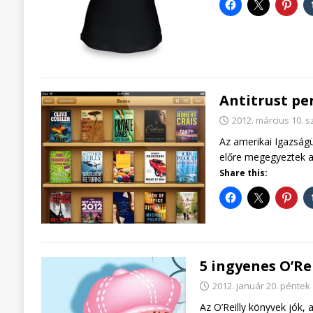
Antitrust per
2012. március 10. 
Az amerikai Igazságü
előre megegyeztek az
Share this:
5 ingyenes O’Re
2012. január 20. péntek
Az O’Reilly könyvek jók,