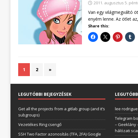
2011. augusztus 5. pén
Van egy világmegváltó ö
enyém lenne. Az ötlet az
Share this:
1
2
»
LEGUTÓBBI BEJEGYZÉSEK
LEGUTÓBB
Get all the projects from a gitlab group (and it’s
lee rodrigue
subgroups)
Telegram bo
Vezetékes Ring csengő
– Geeklány
hálózati sc
SSH Two Factor azonosítás (TFA, 2FA) Google