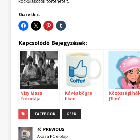
kockulásotok történeteit.
Share this:
Kapcsolódó Bejegyzések:
Visy Masa
Kávés bögre
Közösségi hál
fotodája –
liked
[film]
Fortepan
FACEBOOK
GEEK
PREVIOUS
Akasa PC előlap