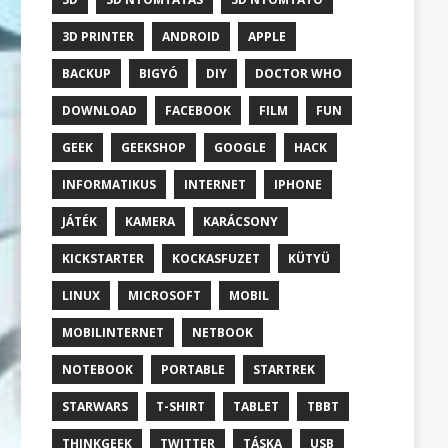
3D PRINTER
ANDROID
APPLE
BACKUP
BIGYÓ
DIY
DOCTOR WHO
DOWNLOAD
FACEBOOK
FILM
FUN
GEEK
GEEKSHOP
GOOGLE
HACK
INFORMATIKUS
INTERNET
IPHONE
JÁTÉK
KAMERA
KARÁCSONY
KICKSTARTER
KOCKASFUZET
KÜTYÜ
LINUX
MICROSOFT
MOBIL
MOBILINTERNET
NETBOOK
NOTEBOOK
PORTABLE
STARTREK
STARWARS
T-SHIRT
TABLET
TBBT
THINKGEEK
TWITTER
TÁSKA
USB