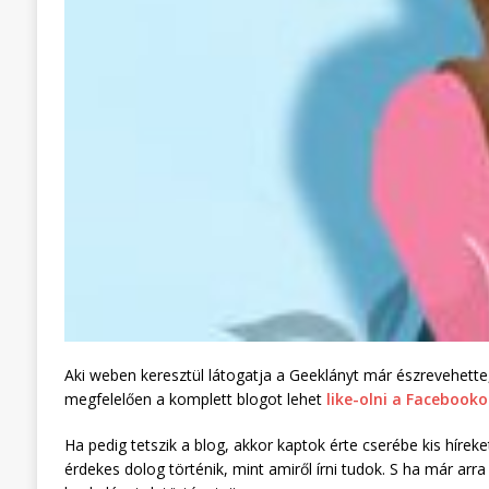
Aki weben keresztül látogatja a Geeklányt már észrevehet
megfelelően a komplett blogot lehet
like-olni a Facebook
Ha pedig tetszik a blog, akkor kaptok érte cserébe kis híre
érdekes dolog történik, mint amiről írni tudok. S ha már ar