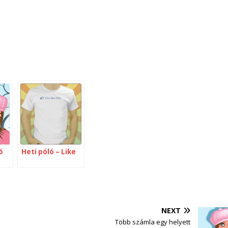
ó
Heti póló – Like
NEXT
Több számla egy helyett