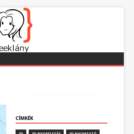
CÍMKÉK
3D
3D NYOMTATÁS
3D NYOMTATÓ