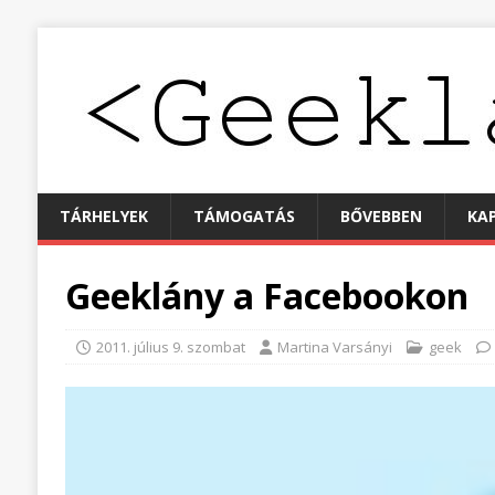
TÁRHELYEK
TÁMOGATÁS
BŐVEBBEN
KA
Geeklány a Facebookon
2011. július 9. szombat
Martina Varsányi
geek