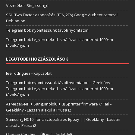
Vezetékes Ring csengő
SSH Two Factor azonosítás (TFA, 2FA) Google Authenticatorral
Debian-on
Telegram bot: nyomtassunk távoli nyomtatón
Telegram bot: Legyen neked is hálózati scannered 1000km
távolságban
LEGUTÓBBI HOZZÁSZÓLÁSOK
lee rodriguez
-
Kapcsolat
Telegram bot: nyomtassunk távoli nyomtatón – Geeklány
-
Telegram bot: Legyen neked is hálózati scannered 1000km
távolságban
ATMega644P + Sanguinololu + új Sprinter firmware // Fail –
Geeklány
-
Lassan alakul a Prusa i2
Samsung NC10, forrasztópáka és Epoxy | | Geeklány
-
Lassan
alakul a Prusa i2
Martina Varsányi
-
Ülj neki, és kódolj