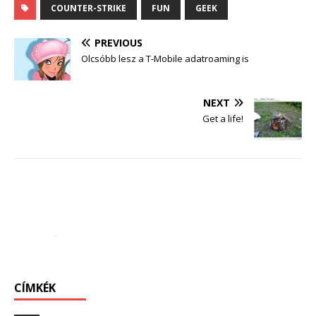
COUNTER-STRIKE
FUN
GEEK
PREVIOUS
Olcsóbb lesz a T-Mobile adatroaming is
NEXT
Get a life!
CÍMKÉK