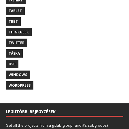
T-SHIRT
TABLET
TBBT
THINKGEEK
TWITTER
TÁSKA
USB
WINDOWS
WORDPRESS
LEGUTÓBBI BEJEGYZÉSEK
Get all the projects from a gitlab group (and it’s subgroups)