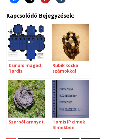
Kapcsolódó Bejegyzések:
Csináld magad
Rubik kocka
Tardis
számokkal
Szarból aranyat
Hamis IP címek
filmekben