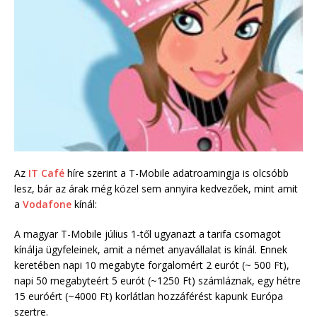
Az
IT Café
híre szerint a T-Mobile adatroamingja is olcsóbb
lesz, bár az árak még közel sem annyira kedvezőek, mint amit
a
Vodafone
kínál:
A magyar T-Mobile július 1-től ugyanazt a tarifa csomagot
kínálja ügyfeleinek, amit a német anyavállalat is kínál. Ennek
keretében napi 10 megabyte forgalomért 2 eurót (~ 500 Ft),
napi 50 megabyteért 5 eurót (~1250 Ft) számláznak, egy hétre
15 euróért (~4000 Ft) korlátlan hozzáférést kapunk Európa
szertre.