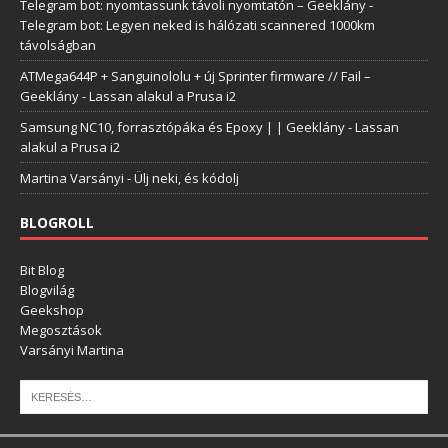
Telegram bot: nyomtassunk távoli nyomtatón – Geeklány
-
Telegram bot: Legyen neked is hálózati scannered 1000km
távolságban
ATMega644P + Sanguinololu + új Sprinter firmware // Fail –
Geeklány
-
Lassan alakul a Prusa i2
Samsung NC10, forrasztópáka és Epoxy | | Geeklány
-
Lassan
alakul a Prusa i2
Martina Varsányi
-
Ülj neki, és kódolj
BLOGROLL
Bit Blog
Blogvilág
Geekshop
Megosztások
Varsányi Martina