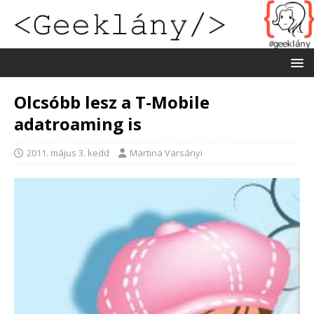
Olcsóbb lesz a T-Mobile
adatroaming is
2011. május 3. kedd
Martina Varsányi