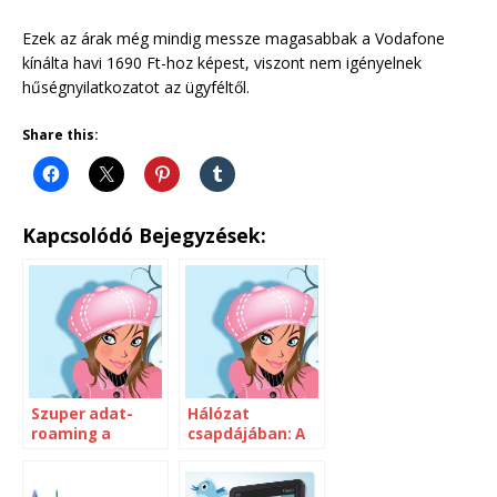
Ezek az árak még mindig messze magasabbak a Vodafone
kínálta havi 1690 Ft-hoz képest, viszont nem igényelnek
hűségnyilatkozatot az ügyféltől.
Share this:
Kapcsolódó Bejegyzések:
Szuper adat-
Hálózat
roaming a
csapdájában: A
Vodafontól
droid és a SIM