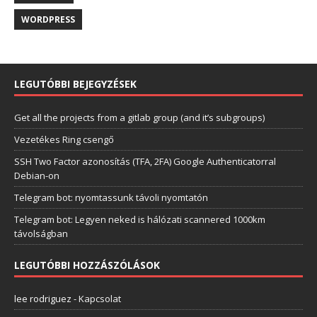
WORDPRESS
LEGUTÓBBI BEJEGYZÉSEK
Get all the projects from a gitlab group (and it’s subgroups)
Vezetékes Ring csengő
SSH Two Factor azonosítás (TFA, 2FA) Google Authenticatorral
Debian-on
Telegram bot: nyomtassunk távoli nyomtatón
Telegram bot: Legyen neked is hálózati scannered 1000km
távolságban
LEGUTÓBBI HOZZÁSZÓLÁSOK
lee rodriguez
-
Kapcsolat