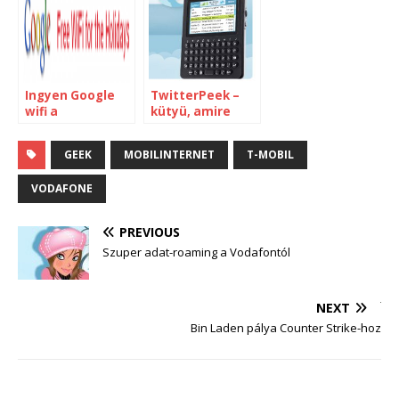
Ingyen Google
TwitterPeek –
wifi a
kütyü, amire
reptereken
nincs szükség
GEEK
MOBILINTERNET
T-MOBIL
VODAFONE
PREVIOUS
Szuper adat-roaming a Vodafontól
NEXT
Bin Laden pálya Counter Strike-hoz