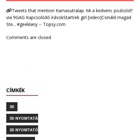
Tweets that mention Kamasutralap: Mi a kedvenc pozíciód?
via 9GAG Kapcsolódó írásokStartrek girl [video]Csináld magad
Ste... #geeklany -- Topsy.com
Comments are closed.
CÍMKÉK
3D
3D NYOMTATÁS
3D NYOMTATÓ