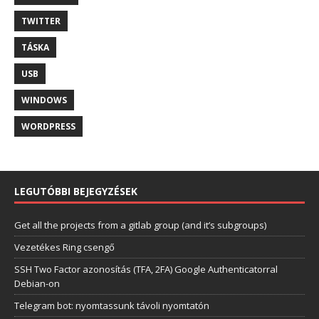
TWITTER
TÁSKA
USB
WINDOWS
WORDPRESS
LEGUTÓBBI BEJEGYZÉSEK
Get all the projects from a gitlab group (and it’s subgroups)
Vezetékes Ring csengő
SSH Two Factor azonosítás (TFA, 2FA) Google Authenticatorral
Debian-on
Telegram bot: nyomtassunk távoli nyomtatón