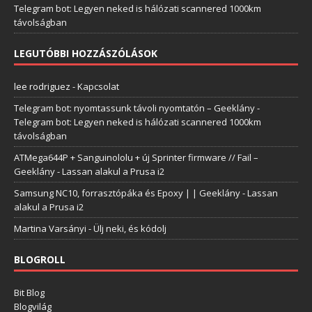
Telegram bot: Legyen neked is hálózati scannered 1000km
távolságban
LEGUTÓBBI HOZZÁSZÓLÁSOK
lee rodriguez
-
Kapcsolat
Telegram bot: nyomtassunk távoli nyomtatón – Geeklány
-
Telegram bot: Legyen neked is hálózati scannered 1000km
távolságban
ATMega644P + Sanguinololu + új Sprinter firmware // Fail –
Geeklány
-
Lassan alakul a Prusa i2
Samsung NC10, forrasztópáka és Epoxy | | Geeklány
-
Lassan
alakul a Prusa i2
Martina Varsányi
-
Ülj neki, és kódolj
BLOGROLL
Bit Blog
Blogvilág