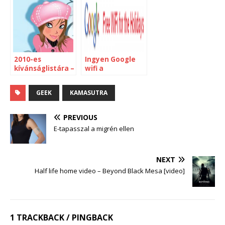
2010-es
Ingyen Google
kívánságlistára –
wifi a
Philco Retro PC
reptereken
GEEK
KAMASUTRA
PREVIOUS
E-tapasszal a migrén ellen
NEXT
Half life home video – Beyond Black Mesa [video]
1 TRACKBACK / PINGBACK