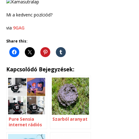
Mi a kedvenc pozíciód?
via
9GAG
Share this:
Kapcsolódó Bejegyzések:
Pure Sensia
Szarból aranyat
internet rádiós
óra