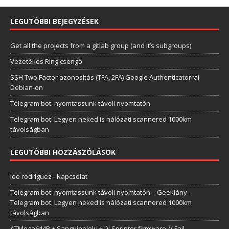
LEGUTÓBBI BEJEGYZÉSEK
Get all the projects from a gitlab group (and it’s subgroups)
Vezetékes Ring csengő
SSH Two Factor azonosítás (TFA, 2FA) Google Authenticatorral
Debian-on
Telegram bot: nyomtassunk távoli nyomtatón
Telegram bot: Legyen neked is hálózati scannered 1000km
távolságban
LEGUTÓBBI HOZZÁSZÓLÁSOK
lee rodriguez
-
Kapcsolat
Telegram bot: nyomtassunk távoli nyomtatón – Geeklány
-
Telegram bot: Legyen neked is hálózati scannered 1000km
távolságban
ATMega644P + Sanguinololu + új Sprinter firmware // Fail –