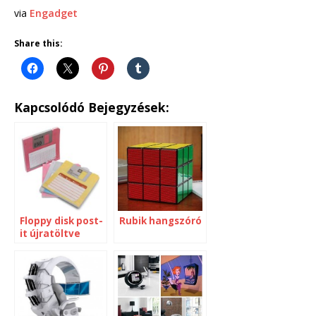
via
Engadget
Share this:
Kapcsolódó Bejegyzések:
Floppy disk post-
Rubik hangszóró
it újratöltve