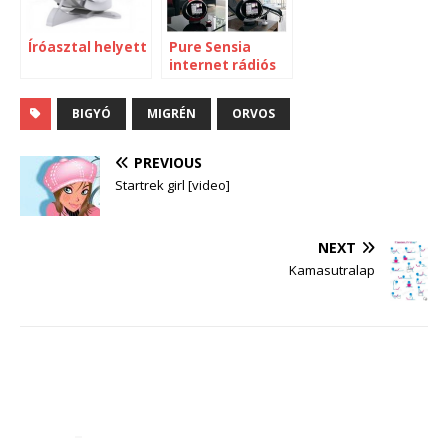
Íróasztal helyett
Pure Sensia
internet rádiós
óra
BIGYÓ
MIGRÉN
ORVOS
PREVIOUS
Startrek girl [video]
NEXT
Kamasutralap