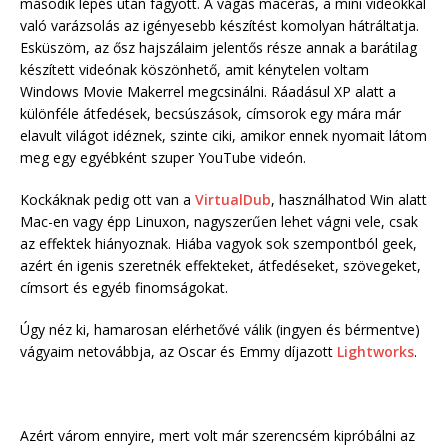
második lépés után fagyott. A vágás macerás, a mini videókkal
való varázsolás az igényesebb készítést komolyan hátráltatja.
Esküszöm, az ősz hajszálaim jelentős része annak a barátilag
készített videónak köszönhető, amit kénytelen voltam
Windows Movie Makerrel megcsinálni. Ráadásul XP alatt a
különféle átfedések, becsúszások, címsorok egy mára már
elavult világot idéznek, szinte ciki, amikor ennek nyomait látom
meg egy egyébként szuper YouTube videón.
Kockáknak pedig ott van a
VirtualDub
, használhatod Win alatt
Mac-en vagy épp Linuxon, nagyszerűen lehet vágni vele, csak
az effektek hiányoznak. Hiába vagyok sok szempontból geek,
azért én igenis szeretnék effekteket, átfedéseket, szövegeket,
címsort és egyéb finomságokat.
Úgy néz ki, hamarosan elérhetővé válik (ingyen és bérmentve)
vágyaim netovábbja, az Oscar és Emmy díjazott
Lightworks
.
Azért várom ennyire, mert volt már szerencsém kipróbálni az