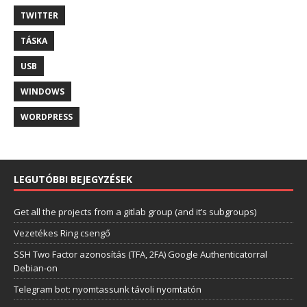
TWITTER
TÁSKA
USB
WINDOWS
WORDPRESS
LEGUTÓBBI BEJEGYZÉSEK
Get all the projects from a gitlab group (and it’s subgroups)
Vezetékes Ring csengő
SSH Two Factor azonosítás (TFA, 2FA) Google Authenticatorral
Debian-on
Telegram bot: nyomtassunk távoli nyomtatón