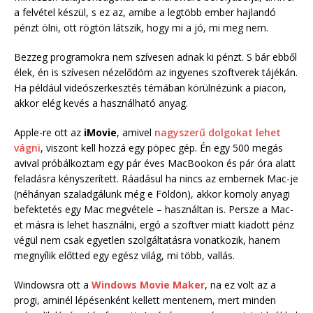
a felvétel készül, s ez az, amibe a legtöbb ember hajlandó
pénzt ölni, ott rögtön látszik, hogy mi a jó, mi meg nem.
Bezzeg programokra nem szívesen adnak ki pénzt. S bár ebből
élek, én is szívesen nézelődöm az ingyenes szoftverek tájékán.
Ha például videószerkesztés témában körülnézünk a piacon,
akkor elég kevés a használható anyag.
Apple-re ott az
iMovie
, amivel
nagyszerű dolgokat lehet
vágni
, viszont kell hozzá egy pöpec gép. Én egy 500 megás
avival próbálkoztam egy pár éves MacBookon és pár óra alatt
feladásra kényszerített. Ráadásul ha nincs az embernek Mac-je
(néhányan szaladgálunk még e Földön), akkor komoly anyagi
befektetés egy Mac megvétele – használtan is. Persze a Mac-
et másra is lehet használni, ergó a szoftver miatt kiadott pénz
végül nem csak egyetlen szolgáltatásra vonatkozik, hanem
megnyílik előtted egy egész világ, mi több, vallás.
Windowsra ott a
Windows Movie Maker
, na ez volt az a
progi, aminél lépésenként kellett mentenem, mert minden