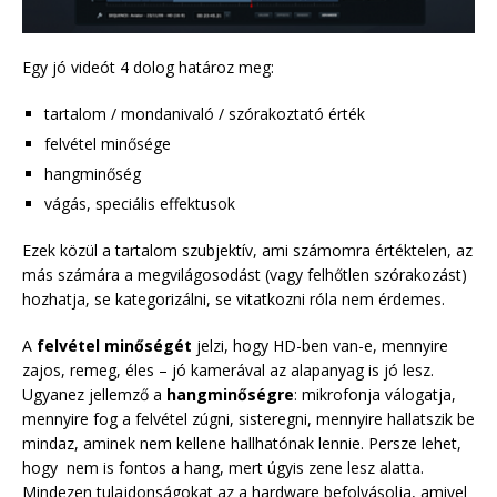
Egy jó videót 4 dolog határoz meg:
tartalom / mondanivaló / szórakoztató érték
felvétel minősége
hangminőség
vágás, speciális effektusok
Ezek közül a tartalom szubjektív, ami számomra értéktelen, az
más számára a megvilágosodást (vagy felhőtlen szórakozást)
hozhatja, se kategorizálni, se vitatkozni róla nem érdemes.
A
felvétel minőségét
jelzi, hogy HD-ben van-e, mennyire
zajos, remeg, éles – jó kamerával az alapanyag is jó lesz.
Ugyanez jellemző a
hangminőségre
: mikrofonja válogatja,
mennyire fog a felvétel zúgni, sisteregni, mennyire hallatszik be
mindaz, aminek nem kellene hallhatónak lennie. Persze lehet,
hogy nem is fontos a hang, mert úgyis zene lesz alatta.
Mindezen tulajdonságokat az a hardware befolyásolja, amivel