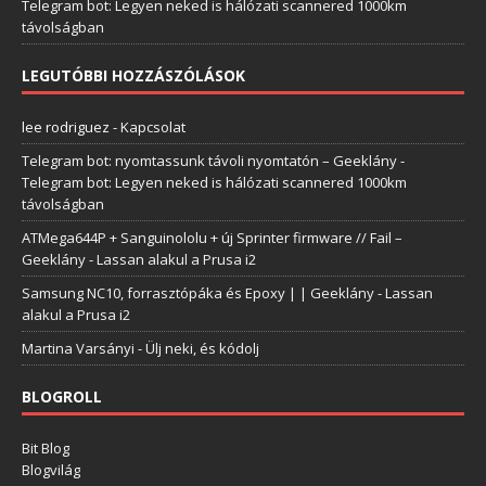
Telegram bot: Legyen neked is hálózati scannered 1000km
távolságban
LEGUTÓBBI HOZZÁSZÓLÁSOK
lee rodriguez
-
Kapcsolat
Telegram bot: nyomtassunk távoli nyomtatón – Geeklány
-
Telegram bot: Legyen neked is hálózati scannered 1000km
távolságban
ATMega644P + Sanguinololu + új Sprinter firmware // Fail –
Geeklány
-
Lassan alakul a Prusa i2
Samsung NC10, forrasztópáka és Epoxy | | Geeklány
-
Lassan
alakul a Prusa i2
Martina Varsányi
-
Ülj neki, és kódolj
BLOGROLL
Bit Blog
Blogvilág