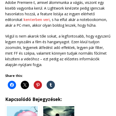
Adobe Premiere-t, amivel álommunka a vágás, viszont egy
kisebb vagyonba kerül. A Lightwork kinézete pedig igencsak
hasonlatos hozzá, a feature listája az ingyen elérhető
editorokat
kenterben veri
, s ha elfut akár a notebookomon,
akár a PC-men, akkor olyan boldog leszek, hogy hűha.
Végül is nem akarok tőle sokat, a legfontosabb, hogy egyszerű
legyen nyiszálni a film és hanganyagot. Ezen kívül tudjon
zoomolni, legyenek átfedést adó effektek, legyen pár filter,
mint FF és szépia, valamint könnyen tudjak normális főcímet
készíteni a videóhoz – ezt pedig az előzetes információk
alapján nyújtani fogja.
Share this:
Kapcsolódó Bejegyzések: