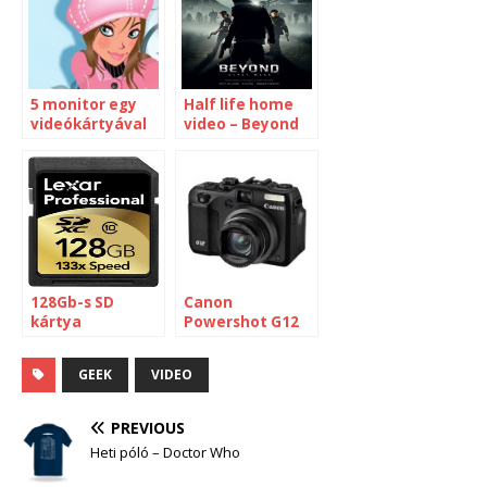
5 monitor egy
Half life home
videókártyával
video – Beyond
Black Mesa
[video]
128Gb-s SD
Canon
kártya
Powershot G12
vs Nikon Coolpix
P7000
GEEK
VIDEO
PREVIOUS
Heti póló – Doctor Who