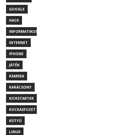
GOOGLE
HACK
INFORMATIKUS
INTERNET
IPHONE
JÁTÉK
KAMERA
KARÁCSONY
KICKSTARTER
KOCKASFUZET
KÜTYÜ
LINUX