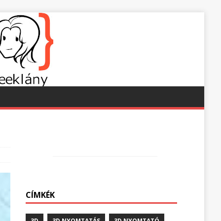
CÍMKÉK
3D
3D NYOMTATÁS
3D NYOMTATÓ