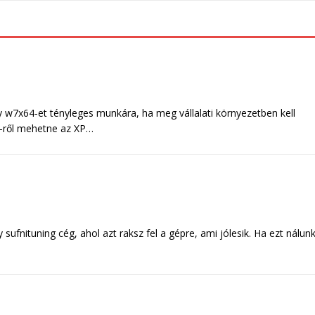
 w7x64-et tényleges munkára, ha meg vállalati környezetben kell
D-ről mehetne az XP…
ufnituning cég, ahol azt raksz fel a gépre, ami jólesik. Ha ezt nálun