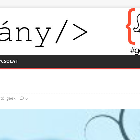
PCSOLAT
tő
,
geek
6