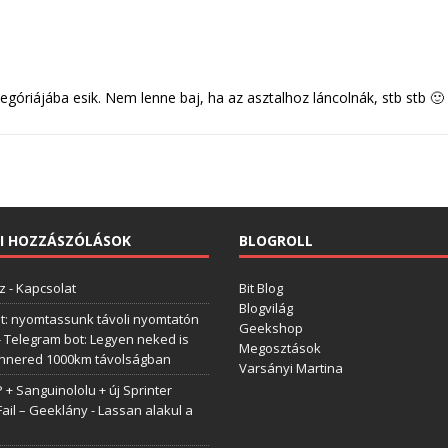
egóriájába esik. Nem lenne baj, ha az asztalhoz láncolnák, stb stb 🙂
I HOZZÁSZÓLÁSOK
BLOGROLL
z
-
Kapcsolat
Bit Blog
Blogvilág
t: nyomtassunk távoli nyomtatón
Geekshop
-
Telegram bot: Legyen neked is
Megosztások
annered 1000km távolságban
Varsányi Martina
+ Sanguinololu + új Sprinter
Fail – Geeklány
-
Lassan alakul a