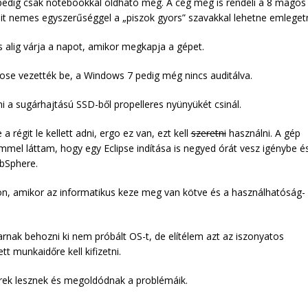
 pedig csak notebookkal oldható meg. A cég meg is rendeli a 8 magos
mit nemes egyszerűséggel a „piszok gyors” szavakkal lehetne emlegetn
s alig várja a napot, amikor megkapja a gépet.
sose vezették be, a Windows 7 pedig még nincs auditálva.
mi a sugárhajtású SSD-ből propelleres nyünyükét csinál.
 régit le kellett adni, ergo ez van, ezt kell
szeretni
használni. A gép
emmel láttam, hogy egy Eclipse indítása is negyed órát vesz igénybe é
ebSphere.
célon, amikor az informatikus keze meg van kötve és a használhatóság-
ak behozni ki nem próbált OS-t, de elítélem azt az iszonyatos
t munkaidőre kell kifizetni.
rek lesznek és megoldódnak a problémáik.