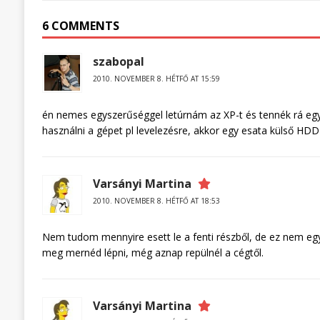
6 COMMENTS
szabopal
2010. NOVEMBER 8. HÉTFŐ AT 15:59
én nemes egyszerűséggel letúrnám az XP-t és tennék rá egy
használni a gépet pl levelezésre, akkor egy esata külső HD
Varsányi Martina
2010. NOVEMBER 8. HÉTFŐ AT 18:53
Nem tudom mennyire esett le a fenti részből, de ez nem egy s
meg mernéd lépni, még aznap repülnél a cégtől.
Varsányi Martina