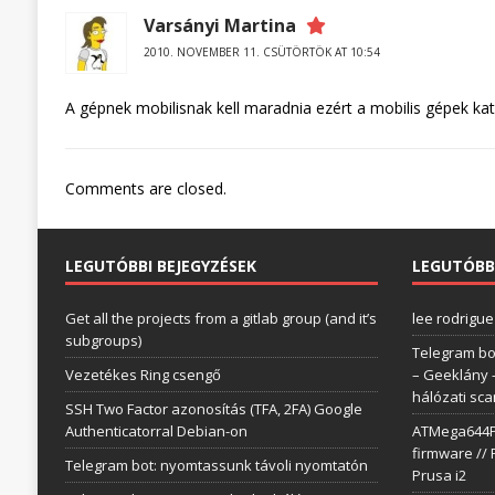
Varsányi Martina
2010. NOVEMBER 11. CSÜTÖRTÖK AT 10:54
A gépnek mobilisnak kell maradnia ezért a mobilis gépek kat
Comments are closed.
LEGUTÓBBI BEJEGYZÉSEK
LEGUTÓBB
Get all the projects from a gitlab group (and it’s
lee rodrigue
subgroups)
Telegram bo
Vezetékes Ring csengő
– Geeklány
hálózati sc
SSH Two Factor azonosítás (TFA, 2FA) Google
Authenticatorral Debian-on
ATMega644P 
firmware // 
Telegram bot: nyomtassunk távoli nyomtatón
Prusa i2