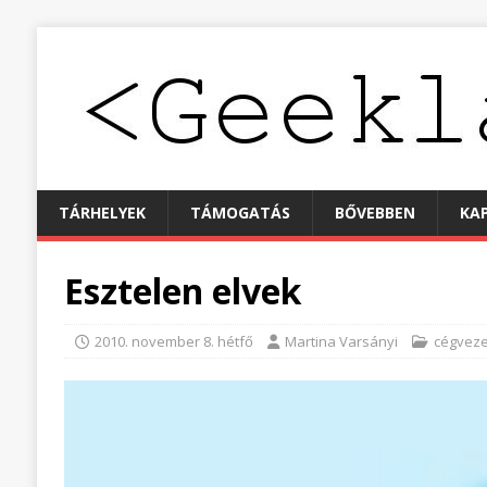
TÁRHELYEK
TÁMOGATÁS
BŐVEBBEN
KA
Esztelen elvek
2010. november 8. hétfő
Martina Varsányi
cégveze