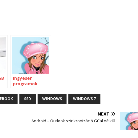
SB
Ingyesen
programok
EBOOK
SSD
WINDOWS
WINDOWS 7
NEXT
Android – Outlook szinkronizáció GCal nélkül