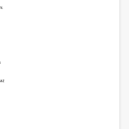
i.
s
 az