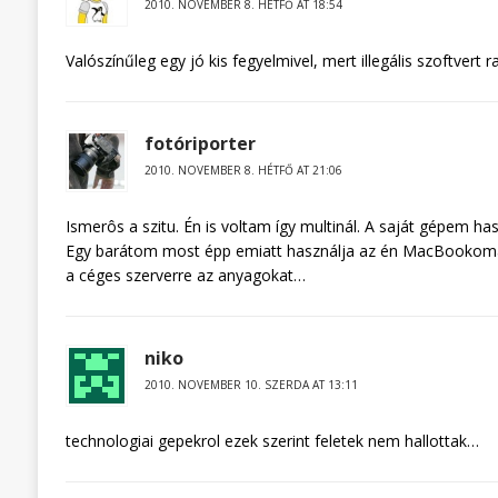
2010. NOVEMBER 8. HÉTFŐ AT 18:54
Valószínűleg egy jó kis fegyelmivel, mert illegális szoftvert r
fotóriporter
2010. NOVEMBER 8. HÉTFŐ AT 21:06
Ismerôs a szitu. Én is voltam így multinál. A saját gépem ha
Egy barátom most épp emiatt használja az én MacBookomat 
a céges szerverre az anyagokat…
niko
2010. NOVEMBER 10. SZERDA AT 13:11
technologiai gepekrol ezek szerint feletek nem hallottak…