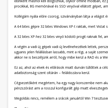
időnként máshol kell dolgozniuk, olykor offline módban, ez
procikkal, 8G memóriával és SSD vinyóval ellátott gépet, a
Kollégám nyála előre csorog, szivárványban látja a világot é
A 64 bites gépre 32 bites Windows XP-t raktak, mert Vistat 
A 32 bites XP-hez 32 bites vinyó kódoló progit raknak fel, a
A végén a vadi új gépek vadi új levélnehezékek lettek, persze a
ugyanis jelen felállásban lassabb, mint a régi, a saját szem
akkor ne is beszéljünk arról, hogy mibe kerül a RAD és a W
Ez az, ahol az elvek és előírások miatt durván túllőttek a 
adatbiztonság szent oltárán – feláldozásra kerül.
Cégvezetőként megértem, ha egy nagy konszernbe nem akarn
pénzszórást ami a rosszul konfigurált gép miatt elvesztegetet
Megoldás nincs, remélem a srácok januártól Win 7 tesztuse