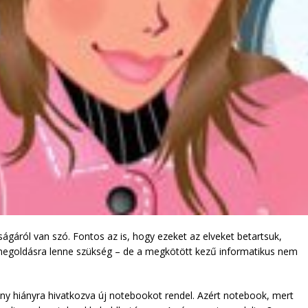
ságáról van szó. Fontos az is, hogy ezeket az elveket betartsuk,
 megoldásra lenne szükség – de a megkötött kezű informatikus nem
mény hiányra hivatkozva új notebookot rendel. Azért notebook, mert