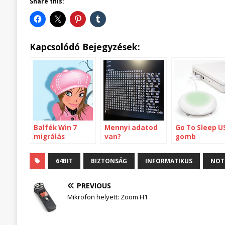
Share this:
Kapcsolódó Bejegyzések:
Balfék Win 7
Mennyi adatod
Go To Sleep U
migrálás
van?
gomb
64BIT
BIZTONSÁG
INFORMATIKUS
NOT
PREVIOUS
Mikrofon helyett: Zoom H1