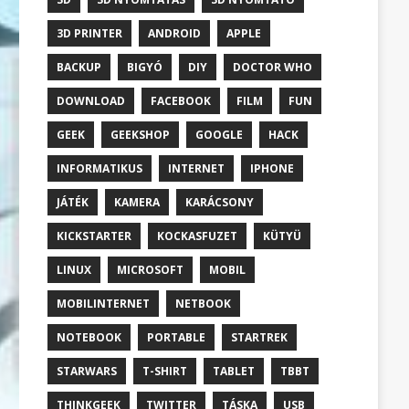
3D PRINTER
ANDROID
APPLE
BACKUP
BIGYÓ
DIY
DOCTOR WHO
DOWNLOAD
FACEBOOK
FILM
FUN
GEEK
GEEKSHOP
GOOGLE
HACK
INFORMATIKUS
INTERNET
IPHONE
JÁTÉK
KAMERA
KARÁCSONY
KICKSTARTER
KOCKASFUZET
KÜTYÜ
LINUX
MICROSOFT
MOBIL
MOBILINTERNET
NETBOOK
NOTEBOOK
PORTABLE
STARTREK
STARWARS
T-SHIRT
TABLET
TBBT
THINKGEEK
TWITTER
TÁSKA
USB