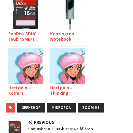
SanDisk SDHC
Kensington
16Gb 15MB/s
Notebook
féláron
tápegység
Heti póló –
Heti póló –
Koffein
Thinking
GEEKSHOP
MIKROFON
ZOOM H1
PREVIOUS
SanDisk SDHC 16Gb 15MB/s féláron