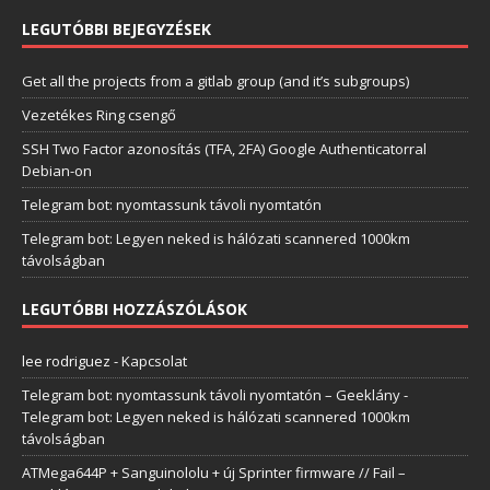
LEGUTÓBBI BEJEGYZÉSEK
Get all the projects from a gitlab group (and it’s subgroups)
Vezetékes Ring csengő
SSH Two Factor azonosítás (TFA, 2FA) Google Authenticatorral
Debian-on
Telegram bot: nyomtassunk távoli nyomtatón
Telegram bot: Legyen neked is hálózati scannered 1000km
távolságban
LEGUTÓBBI HOZZÁSZÓLÁSOK
lee rodriguez
-
Kapcsolat
Telegram bot: nyomtassunk távoli nyomtatón – Geeklány
-
Telegram bot: Legyen neked is hálózati scannered 1000km
távolságban
ATMega644P + Sanguinololu + új Sprinter firmware // Fail –