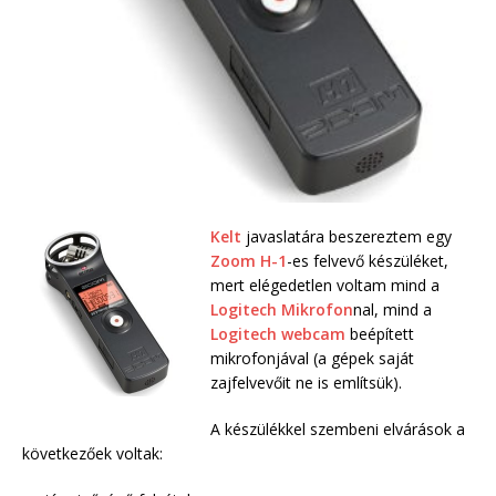
Kelt
javaslatára beszereztem egy
Zoom H-1
-es felvevő készüléket,
mert elégedetlen voltam mind a
Logitech Mikrofon
nal, mind a
Logitech webcam
beépített
mikrofonjával (a gépek saját
zajfelvevőit ne is említsük).
A készülékkel szembeni elvárások a
következőek voltak: