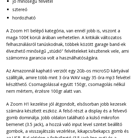
jó minőségű felvétel
sztereó
hordozható
A Zoom H1 belépő kategória, van ennél jobb is, viszont a
maga 100€ körüli árában verhetetlen. A kritikák változatos
felhasználásról tanúskodnak, többek között garage band-ek
élvezhető minőségű „stúdió” felvételeket készítenek vele, ami
számomra garancia volt a használhatóságára.
Az Amazonnál kapható verziót egy 2Gb-os microSD kártyával
szállítják, amire több mint 3 óra WAV vagy 35 óra mp3 felvétel
készíthető. Csomagolással együtt 150gr, csomagolás nélkül
nem mértem, érzésre 100gr alatt van.
A Zoom H1 kezelése jól átgondolt, elsősorban jobb kezesek
számára készített eszköz. A felső részt a display és a felvevő
gomb dominálja. Jobb oldalon található a külső mikrofon
bemenet (3.5 jack), a hozzá való input level szintet beállító
gombok, a visszajátszás vezérlése, kikapcs/bekapcs gomb és
az USB. Bal oldalon a fejhallgató (3.5 jack line-out) és a