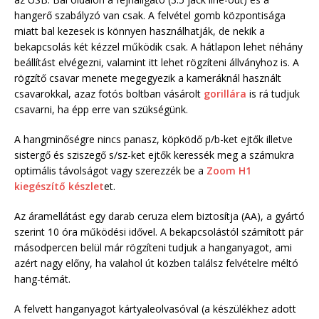
hangerő szabályzó van csak. A felvétel gomb központisága
miatt bal kezesek is könnyen használhatják, de nekik a
bekapcsolás két kézzel működik csak. A hátlapon lehet néhány
beállítást elvégezni, valamint itt lehet rögzíteni állványhoz is. A
rögzítő csavar menete megegyezik a kameráknál használt
csavarokkal, azaz fotós boltban vásárolt
gorillára
is rá tudjuk
csavarni, ha épp erre van szükségünk.
A hangminőségre nincs panasz, köpködő p/b-ket ejtők illetve
sistergő és sziszegő s/sz-ket ejtők keressék meg a számukra
optimális távolságot vagy szerezzék be a
Zoom H1
kiegészítő készlet
et.
Az áramellátást egy darab ceruza elem biztosítja (AA), a gyártó
szerint 10 óra működési idővel. A bekapcsolástól számított pár
másodpercen belül már rögzíteni tudjuk a hanganyagot, ami
azért nagy előny, ha valahol út közben találsz felvételre méltó
hang-témát.
A felvett hanganyagot kártyaleolvasóval (a készülékhez adott