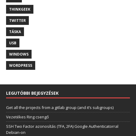
THINKGEEK
TWITTER
TÁSKA
USB
WINDOWS
WORDPRESS
LEGUTÓBBI BEJEGYZÉSEK
Get all the projects from a gitlab group (and it’s subgroups)
Vezetékes Ring csengő
SSH Two Factor azonosítás (TFA, 2FA) Google Authenticatorral
Debian-on