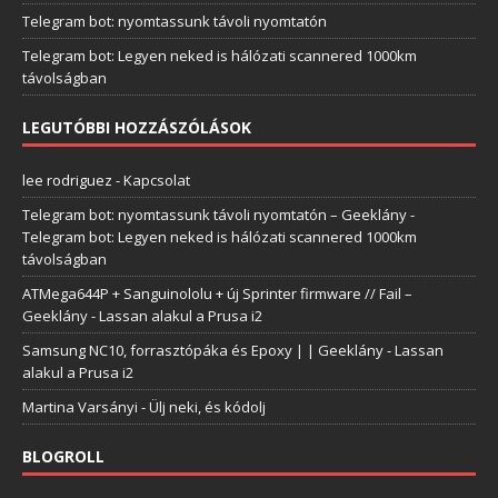
Telegram bot: nyomtassunk távoli nyomtatón
Telegram bot: Legyen neked is hálózati scannered 1000km
távolságban
LEGUTÓBBI HOZZÁSZÓLÁSOK
lee rodriguez
-
Kapcsolat
Telegram bot: nyomtassunk távoli nyomtatón – Geeklány
-
Telegram bot: Legyen neked is hálózati scannered 1000km
távolságban
ATMega644P + Sanguinololu + új Sprinter firmware // Fail –
Geeklány
-
Lassan alakul a Prusa i2
Samsung NC10, forrasztópáka és Epoxy | | Geeklány
-
Lassan
alakul a Prusa i2
Martina Varsányi
-
Ülj neki, és kódolj
BLOGROLL