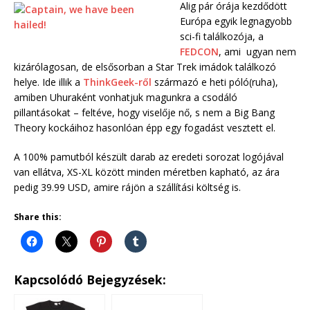
Alig pár órája kezdődött
Európa egyik legnagyobb
sci-fi találkozója, a
FEDCON
, ami ugyan nem
kizárólagosan, de elsősorban a Star Trek imádok találkozó
helye. Ide illik a
ThinkGeek-ről
származó e heti póló(ruha),
amiben Uhuraként vonhatjuk magunkra a csodáló
pillantásokat – feltéve, hogy viselője nő, s nem a Big Bang
Theory kockáihoz hasonlóan épp egy fogadást vesztett el.
A 100% pamutból készült darab az eredeti sorozat logójával
van ellátva, XS-XL között minden méretben kapható, az ára
pedig 39.99 USD, amire rájön a szállítási költség is.
Share this:
Kapcsolódó Bejegyzések: