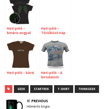
Heti póló –
Heti póló –
bináris angyal
Törülköző nap
Heti póló – kávé
Heti póló – A
birodalom
visszavág
GEEK
STARTREK
T-SHIRT
THINKGEEK
PREVIOUS
Hőmérős bögre