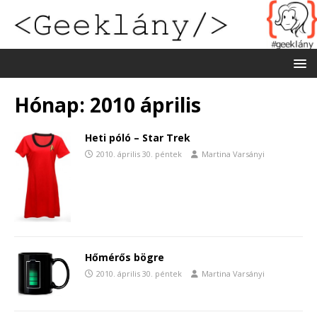
Hónap:
2010 április
Heti póló – Star Trek
2010. április 30. péntek
Martina Varsányi
Hőmérős bögre
2010. április 30. péntek
Martina Varsányi