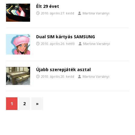
Élt 29 évet
2010. április 27. kedd
Martina Varsányi
Dual SIM kártyás SAMSUNG
2010. április 26. hétfő
Martina Varsányi
Újabb szerepjáték asztal
2010. április 20. kedd
Martina Varsányi
1
2
»