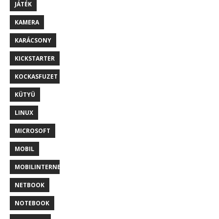
JÁTÉK
KAMERA
KARÁCSONY
KICKSTARTER
KOCKASFUZET
KÜTYÜ
LINUX
MICROSOFT
MOBIL
MOBILINTERNET
NETBOOK
NOTEBOOK