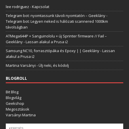
lee rodriguez
-
Kapcsolat
Telegram bot: nyomtassunk távoli nyomtatón – Geeklány
-
Telegram bot: Legyen neked is hálózati scannered 1000km
távolságban
ATMega644P + Sanguinololu + új Sprinter firmware // Fail –
Geeklány
-
Lassan alakul a Prusa i2
Samsung NC10, forrasztópáka és Epoxy | | Geeklány
-
Lassan
alakul a Prusa i2
Martina Varsányi
-
Ülj neki, és kódolj
BLOGROLL
Bit Blog
Blogvilág
Geekshop
Megosztások
Varsányi Martina