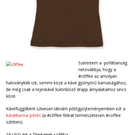
Szerintem a pofátlanság
netovábbja, hogy a
#c0ffee az amolyan
haloványkék izé, semmi köze a kávé gyönyörű barnaságához,
de még csak a tejeskávé különböző drapp árnyalataihoz sincs
köze.
Kávéfüggőként szívesen látnám pólógyűjteményemben ezt a
kávébarna pólót
(a #c0ffee felirat természetesen #coffee
színben).
19 USD-ért a Thinkgeek szállítja.