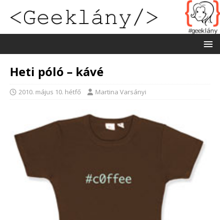
Heti póló – kávé
2010. május 10. hétfő
Martina Varsányi