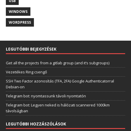
USB
WINDOWS
WORDPRESS
LEGUTÓBBI BEJEGYZÉSEK
Get all the projects from a gitlab group (and it’s subgroups)
Vezetékes Ring csengő
SSH Two Factor azonosítás (TFA, 2FA) Google Authenticatorral
Debian-on
Telegram bot: nyomtassunk távoli nyomtatón
Telegram bot: Legyen neked is hálózati scannered 1000km
távolságban
LEGUTÓBBI HOZZÁSZÓLÁSOK