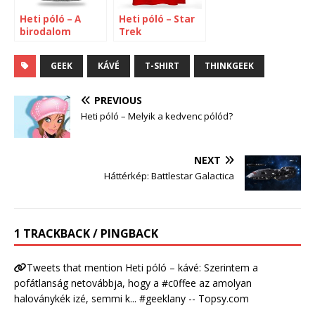
Heti póló – A
Heti póló – Star
birodalom
Trek
visszavág
GEEK
KÁVÉ
T-SHIRT
THINKGEEK
PREVIOUS
Heti póló – Melyik a kedvenc pólód?
NEXT
Háttérkép: Battlestar Galactica
1 TRACKBACK / PINGBACK
Tweets that mention Heti póló – kávé: Szerintem a
pofátlanság netovábbja, hogy a #c0ffee az amolyan
haloványkék izé, semmi k... #geeklany -- Topsy.com