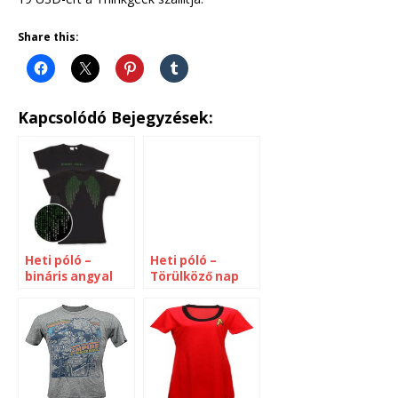
Share this:
Kapcsolódó Bejegyzések:
Heti póló –
Heti póló –
bináris angyal
Törülköző nap