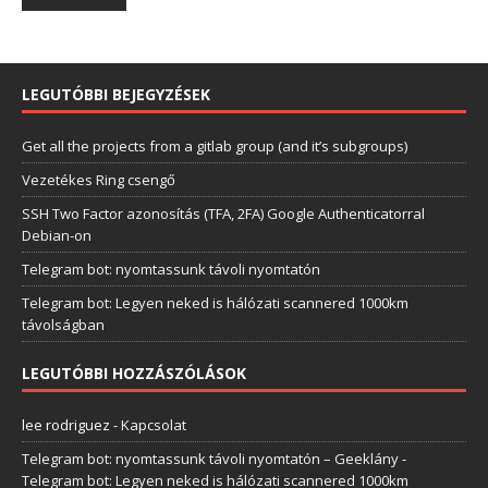
LEGUTÓBBI BEJEGYZÉSEK
Get all the projects from a gitlab group (and it’s subgroups)
Vezetékes Ring csengő
SSH Two Factor azonosítás (TFA, 2FA) Google Authenticatorral
Debian-on
Telegram bot: nyomtassunk távoli nyomtatón
Telegram bot: Legyen neked is hálózati scannered 1000km
távolságban
LEGUTÓBBI HOZZÁSZÓLÁSOK
lee rodriguez
-
Kapcsolat
Telegram bot: nyomtassunk távoli nyomtatón – Geeklány
-
Telegram bot: Legyen neked is hálózati scannered 1000km