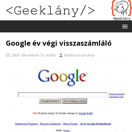
Google év végi visszaszámláló
2009. december 15. kedd
Martina Varsányi