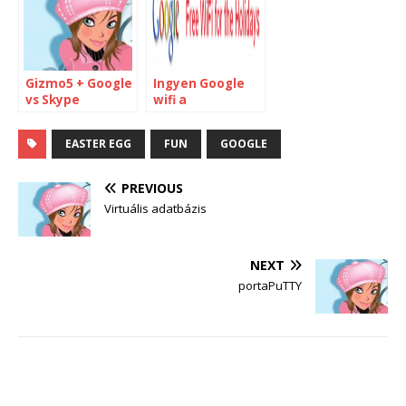
Gizmo5 + Google
Ingyen Google
vs Skype
wifi a
reptereken
EASTER EGG
FUN
GOOGLE
PREVIOUS
Virtuális adatbázis
NEXT
portaPuTTY