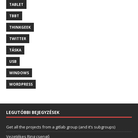
TABLET
TBBT
THINKGEEK
TWITTER
TÁSKA
USB
WINDOWS
WORDPRESS
LEGUTÓBBI BEJEGYZÉSEK
Get all the projects from a gitlab group (and it’s subgroups)
Vezetékes Ring csengő