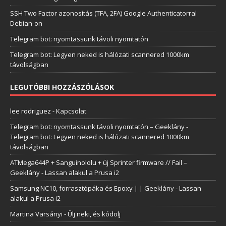
SSH Two Factor azonosítás (TFA, 2FA) Google Authenticatorral
Debian-on
Telegram bot: nyomtassunk távoli nyomtatón
Telegram bot: Legyen neked is hálózati scannered 1000km
távolságban
LEGUTÓBBI HOZZÁSZÓLÁSOK
lee rodriguez
-
Kapcsolat
Telegram bot: nyomtassunk távoli nyomtatón – Geeklány
-
Telegram bot: Legyen neked is hálózati scannered 1000km
távolságban
ATMega644P + Sanguinololu + új Sprinter firmware // Fail –
Geeklány
-
Lassan alakul a Prusa i2
Samsung NC10, forrasztópáka és Epoxy | | Geeklány
-
Lassan
alakul a Prusa i2
Martina Varsányi
-
Ülj neki, és kódolj