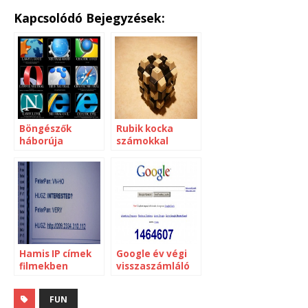
Kapcsolódó Bejegyzések:
Böngészők
Rubik kocka
háborúja
számokkal
Hamis IP címek
Google év végi
filmekben
visszaszámláló
FUN