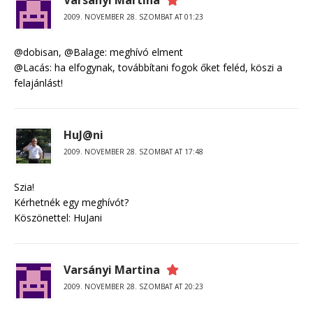
Varsányi Martina
2009. NOVEMBER 28. SZOMBAT AT 01:23
@dobisan, @Balage: meghívó elment
@Lacás: ha elfogynak, továbbítani fogok őket feléd, köszi a
felajánlást!
HuJ@ni
2009. NOVEMBER 28. SZOMBAT AT 17:48
Szia!
Kérhetnék egy meghívót?
Köszönettel: HuJani
Varsányi Martina
2009. NOVEMBER 28. SZOMBAT AT 20:23