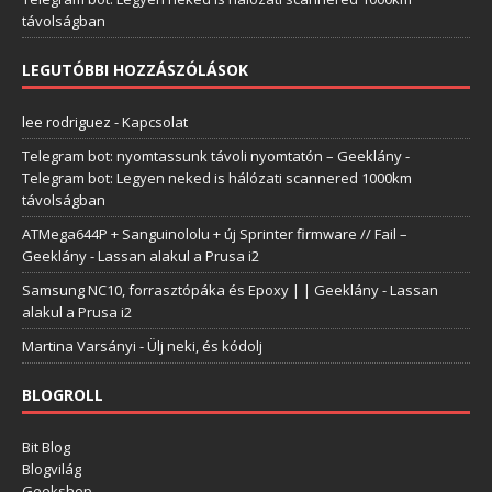
távolságban
LEGUTÓBBI HOZZÁSZÓLÁSOK
lee rodriguez
-
Kapcsolat
Telegram bot: nyomtassunk távoli nyomtatón – Geeklány
-
Telegram bot: Legyen neked is hálózati scannered 1000km
távolságban
ATMega644P + Sanguinololu + új Sprinter firmware // Fail –
Geeklány
-
Lassan alakul a Prusa i2
Samsung NC10, forrasztópáka és Epoxy | | Geeklány
-
Lassan
alakul a Prusa i2
Martina Varsányi
-
Ülj neki, és kódolj
BLOGROLL
Bit Blog
Blogvilág
Geekshop