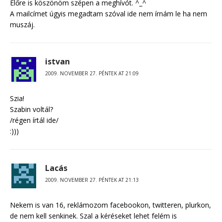
Előre is köszönöm szépen a meghívót. ^_^
A mailcímet úgyis megadtam szóval ide nem írnám le ha nem
muszáj.
istvan
2009. NOVEMBER 27. PÉNTEK AT 21:09
Szia!
Szabin voltál?
/régen írtál ide/
:)))
Lacás
2009. NOVEMBER 27. PÉNTEK AT 21:13
Nekem is van 16, reklámozom facebookon, twitteren, plurkon,
de nem kell senkinek. Szal a kéréseket lehet felém is