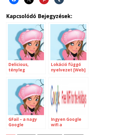
Kapcsolódó Bejegyzések:
Delicious,
Lokáció függő
tényleg
nyelvezet [Web]
búcsúzunk?
GFail – a nagy
Ingyen Google
Google
wifi a
adatvesztés
reptereken