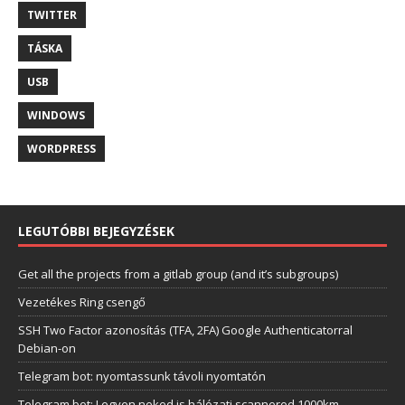
TWITTER
TÁSKA
USB
WINDOWS
WORDPRESS
LEGUTÓBBI BEJEGYZÉSEK
Get all the projects from a gitlab group (and it’s subgroups)
Vezetékes Ring csengő
SSH Two Factor azonosítás (TFA, 2FA) Google Authenticatorral
Debian-on
Telegram bot: nyomtassunk távoli nyomtatón
Telegram bot: Legyen neked is hálózati scannered 1000km