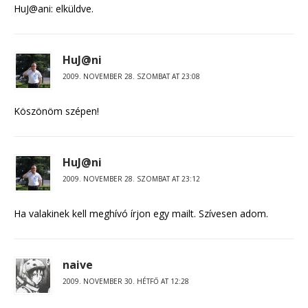
HuJ@ani: elküldve.
HuJ@ni
2009. NOVEMBER 28. SZOMBAT AT 23:08
Köszönöm szépen!
HuJ@ni
2009. NOVEMBER 28. SZOMBAT AT 23:12
Ha valakinek kell meghívó írjon egy mailt. Szívesen adom.
naive
2009. NOVEMBER 30. HÉTFŐ AT 12:28