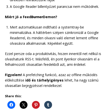
A Google Reader billentyűzet parancsai nem működnek.
Miért jó a Feed
Burner
Demon?
Mert automatikusan indítható a systemtray-be
minimalizálva. A háttérben szépen szinkronizál a Google
Readerrel, és minden olvasni való elemet lement offline
olvasásra alkalmasnak. Képekkel együtt.
Ezzel persze oda a produktivitás, hiszen innentől net nélkül is
olvashatunk RSS-t. Másfelől, én pont ilyenkor olvasnám el a
felhalmozott olvasatlan feedekből azt, ami érdekel.
Figyelem!
A prefetching funkció, azaz az offline működés
előkészítése
idő és tárhelyigényes
lehet, ha nagy számú
olvasatlan bejegyzéssel rendelkezel.
Share this: