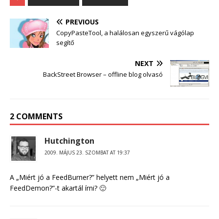
PREVIOUS
CopyPasteTool, a halálosan egyszerű vágólap
segítő
NEXT
BackStreet Browser – offline blog olvasó
2 COMMENTS
Hutchington
2009. MÁJUS 23. SZOMBAT AT 19:37
A „Miért jó a FeedBurner?” helyett nem „Miért jó a
FeedDemon?”-t akartál írni? 🙂