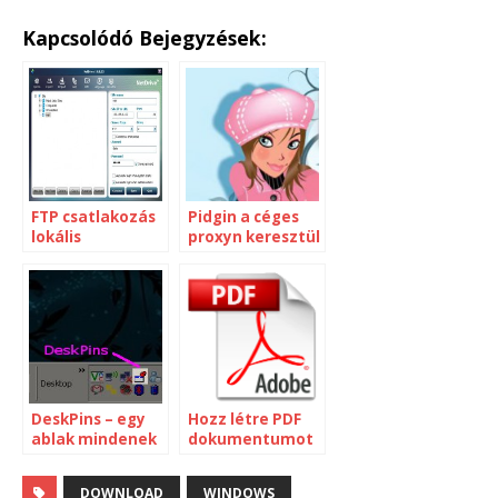
Kapcsolódó Bejegyzések:
FTP csatlakozás
Pidgin a céges
lokális
proxyn keresztül
meghajtóként
is
[Windows]
DeskPins – egy
Hozz létre PDF
ablak mindenek
dokumentumot
felett
bármiből
DOWNLOAD
WINDOWS