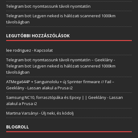
Telegram bot: nyomtassunk távoli nyomtatón
Telegram bot: Legyen neked is hálózati scannered 1000km
távolságban
LEGUTÓBBI HOZZÁSZÓLÁSOK
lee rodriguez
-
Kapcsolat
Telegram bot: nyomtassunk távoli nyomtatón – Geeklány
-
Telegram bot: Legyen neked is hálózati scannered 1000km
távolságban
ATMega644P + Sanguinololu + új Sprinter firmware // Fail –
Geeklány
-
Lassan alakul a Prusa i2
Samsung NC10, forrasztópáka és Epoxy | | Geeklány
-
Lassan
alakul a Prusa i2
Martina Varsányi
-
Ülj neki, és kódolj
BLOGROLL