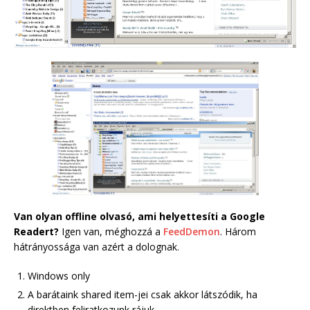
Van olyan offline olvasó, ami helyettesíti a Google
Readert?
Igen van, méghozzá a
FeedDemon
. Három
hátrányossága van azért a dolognak.
Windows only
A barátaink shared item-jei csak akkor látszódik, ha
direktben feliratkozunk rájuk