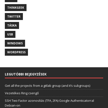
THINKGEEK
TWITTER
TÁSKA
USB
WINDOWS
WORDPRESS
LEGUTÓBBI BEJEGYZÉSEK
Get all the projects from a gitlab group (and it’s subgroups)
Vezetékes Ring csengő
SSH Two Factor azonosítás (TFA, 2FA) Google Authenticatorral
Debian-on