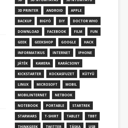
3D PRINTER
ANDROID
APPLE
BACKUP
BIGYÓ
DIY
DOCTOR WHO
DOWNLOAD
FACEBOOK
FILM
FUN
GEEK
GEEKSHOP
GOOGLE
HACK
INFORMATIKUS
INTERNET
IPHONE
JÁTÉK
KAMERA
KARÁCSONY
KICKSTARTER
KOCKASFUZET
KÜTYÜ
LINUX
MICROSOFT
MOBIL
MOBILINTERNET
NETBOOK
NOTEBOOK
PORTABLE
STARTREK
STARWARS
T-SHIRT
TABLET
TBBT
THINKGEEK
TWITTER
TÁSKA
USB