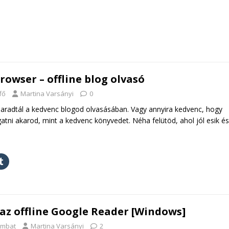
rowser – offline blog olvasó
fő
Martina Varsányi
0
maradtál a kedvenc blogod olvasásában. Vagy annyira kedvenc, hogy
tni akarod, mint a kedvenc könyvedet. Néha felütöd, ahol jól esik és
z offline Google Reader [Windows]
ombat
Martina Varsányi
2