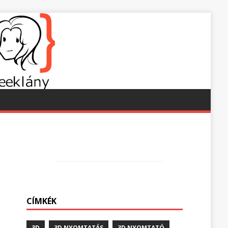
CÍMKÉK
3D
3D NYOMTATÁS
3D NYOMTATÓ