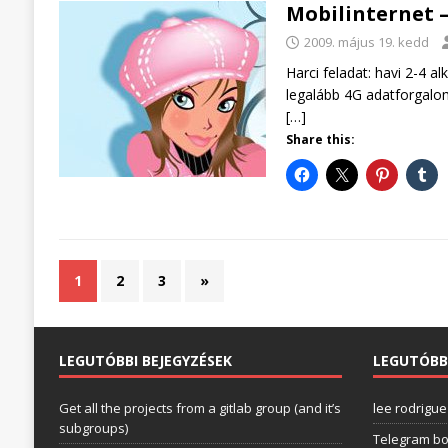
Mobilinternet –
2009. május 19. kedd
Harci feladat: havi 2-4 
legalább 4G adatforgalo
[…]
Share this:
1
2
3
»
LEGUTÓBBI BEJEGYZÉSEK
LEGUTÓBB
Get all the projects from a gitlab group (and it’s
lee rodrigue
subgroups)
Telegram bo