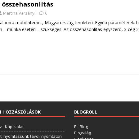
 összehasonlítás
Martina Varsányi
6
alkalomra mobilinternet, Magyarország területén. Egyéb paraméterek: h
m – munka esetén – szükséges. Az összehasonlítás egyszerű, 3 cég 2
I HOZZÁSZÓLÁSOK
BLOGROLL
z
-
Kapcsolat
Bit Blog
Blogvilág
t: nyomtassunk távoli nyomtatón
Geekshop