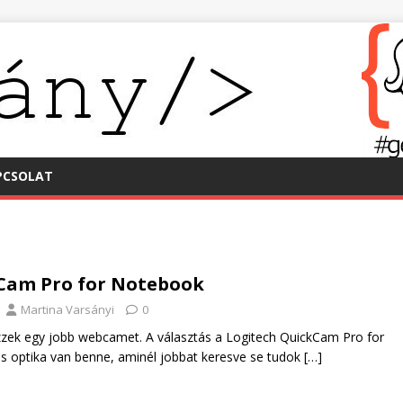
PCSOLAT
Cam Pro for Notebook
Martina Varsányi
0
ezzek egy jobb webcamet. A választás a Logitech QuickCam Pro for
ss optika van benne, aminél jobbat keresve se tudok
[…]