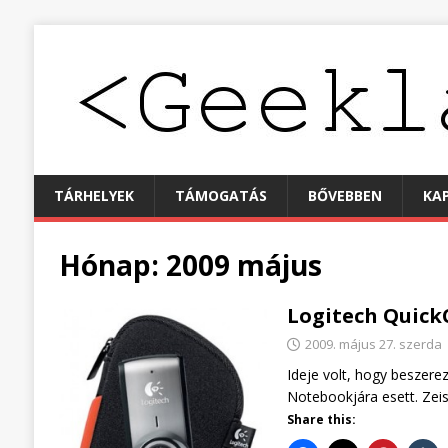
TÁRHELYEK
TÁMOGATÁS
BŐVEBBEN
KA
Hónap:
2009 május
Logitech Quick
2009. május 27. szerda
Ideje volt, hogy beszer
Notebookjára esett. Zei
Share this: