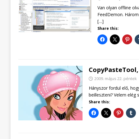
Van olyan offline ol
FeedDemon. Három h
[…]
Share this:
CopyPasteTool, 
2009. május 22. péntek
Hányszor fordul elő, hog
beilleszteni? Velem elég 
Share this: