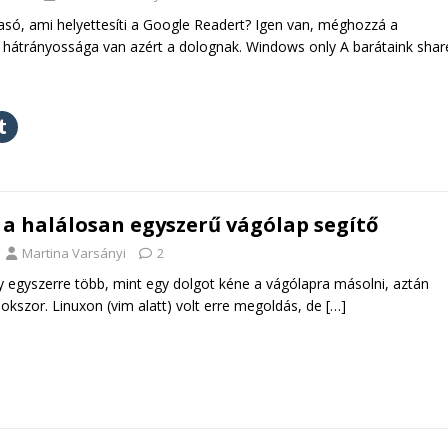
vasó, ami helyettesíti a Google Readert? Igen van, méghozzá a
átrányossága van azért a dolognak. Windows only A barátaink shar
a halálosan egyszerű vágólap segítő
Martina Varsányi
2
y egyszerre több, mint egy dolgot kéne a vágólapra másolni, aztán
sokszor. Linuxon (vim alatt) volt erre megoldás, de
[…]