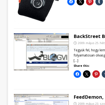
BackStreet B
2009. május 25. hét
Tegyük fel, hogy le
folyamatosan olvasga
[…]
Share this:
FeedDemon, a
2009. május 23. sz