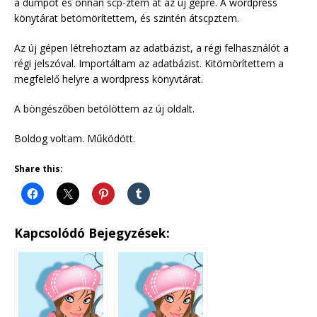
a dumpot és onnan scp-ztem át az új gépre. A wordpress
könytárat betömörítettem, és szintén átscpztem.
Az új gépen létrehoztam az adatbázist, a régi felhasználót a
régi jelszóval. Importáltam az adatbázist. Kitömörítettem a
megfelelő helyre a wordpress könyvtárat.
A böngészőben betölöttem az új oldalt.
Boldog voltam. Működött.
Share this:
Kapcsolódó Bejegyzések: