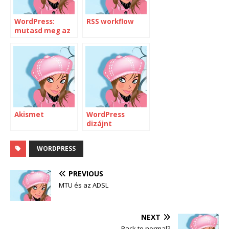
WordPress:
RSS workflow
mutasd meg az
összes
alkategóriát az
aktuális
poszthoz,
kategóriához
Akismet
WordPress
dizájnt
freeblogra
WORDPRESS
PREVIOUS
MTU és az ADSL
NEXT
Back to normal?