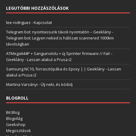
LEGUTÓBBI HOZZÁSZÓLÁSOK
lee rodriguez
-
Kapcsolat
Telegram bot: nyomtassunk távoli nyomtatón – Geeklány
-
Telegram bot: Legyen neked is hálózati scannered 1000km
távolságban
ATMega644P + Sanguinololu + új Sprinter firmware // Fail –
Geeklány
-
Lassan alakul a Prusa i2
Samsung NC10, forrasztópáka és Epoxy | | Geeklány
-
Lassan
alakul a Prusa i2
Martina Varsányi
-
Ülj neki, és kódolj
BLOGROLL
Bit Blog
Blogvilág
Geekshop
Megosztások