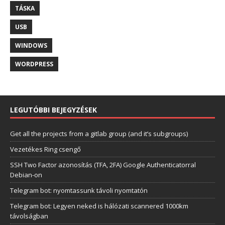
TÁSKA
USB
WINDOWS
WORDPRESS
LEGUTÓBBI BEJEGYZÉSEK
Get all the projects from a gitlab group (and it’s subgroups)
Vezetékes Ring csengő
SSH Two Factor azonosítás (TFA, 2FA) Google Authenticatorral
Debian-on
Telegram bot: nyomtassunk távoli nyomtatón
Telegram bot: Legyen neked is hálózati scannered 1000km
távolságban