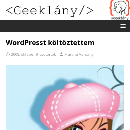
WordPresst költöztettem
2008. október 9. csütörtök
Martina Varsányi