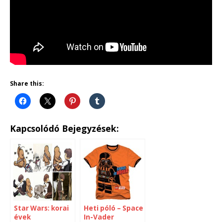
Share this:
Kapcsolódó Bejegyzések:
Star Wars: korai
Heti póló – Space
évek
In-Vader