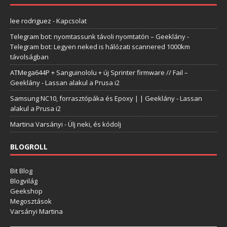
lee rodriguez
-
Kapcsolat
Telegram bot: nyomtassunk távoli nyomtatón – Geeklány
-
Telegram bot: Legyen neked is hálózati scannered 1000km
távolságban
ATMega644P + Sanguinololu + új Sprinter firmware // Fail –
Geeklány
-
Lassan alakul a Prusa i2
Samsung NC10, forrasztópáka és Epoxy | | Geeklány
-
Lassan
alakul a Prusa i2
Martina Varsányi
-
Ülj neki, és kódolj
BLOGROLL
Bit Blog
Blogvilág
Geekshop
Megosztások
Varsányi Martina