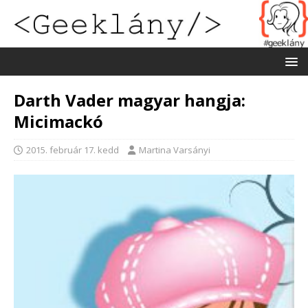
Darth Vader magyar hangja:
Micimackó
2015. február 17. kedd
Martina Varsányi