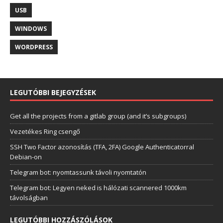
USB
WINDOWS
WORDPRESS
LEGUTÓBBI BEJEGYZÉSEK
Get all the projects from a gitlab group (and it’s subgroups)
Vezetékes Ring csengő
SSH Two Factor azonosítás (TFA, 2FA) Google Authenticatorral
Debian-on
Telegram bot: nyomtassunk távoli nyomtatón
Telegram bot: Legyen neked is hálózati scannered 1000km
távolságban
LEGUTÓBBI HOZZÁSZÓLÁSOK