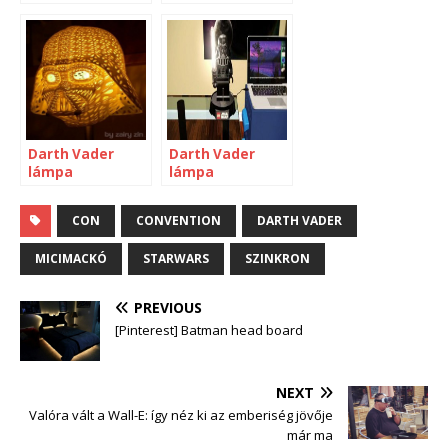
Darth Vader
Darth Vader
lámpa
lámpa
CON
CONVENTION
DARTH VADER
MICIMACKÓ
STARWARS
SZINKRON
PREVIOUS
[Pinterest] Batman head board
NEXT
Valóra vált a Wall-E: így néz ki az emberiség jövője
már ma