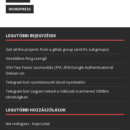
WORDPRESS
LEGUTÓBBI BEJEGYZÉSEK
Get all the projects from a gitlab group (and it’s subgroups)
Vezetékes Ring csengő
SSH Two Factor azonosítás (TFA, 2FA) Google Authenticatorral
Debian-on
Telegram bot: nyomtassunk távoli nyomtatón
Telegram bot: Legyen neked is hálózati scannered 1000km
távolságban
LEGUTÓBBI HOZZÁSZÓLÁSOK
lee rodriguez
-
Kapcsolat