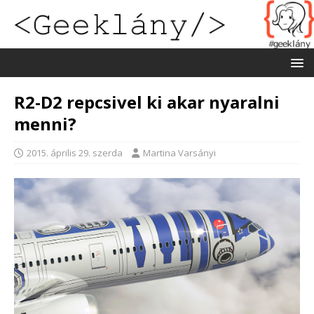
R2-D2 repcsivel ki akar nyaralni
menni?
2015. április 29. szerda
Martina Varsányi