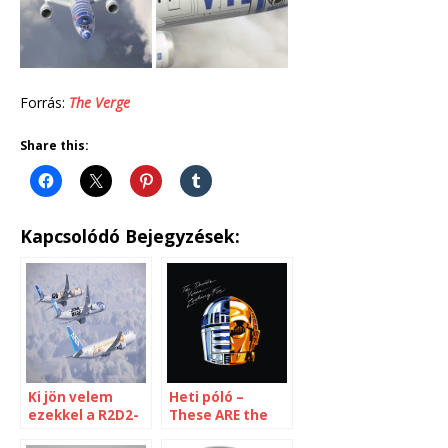
Forrás:
The Verge
Share this:
Kapcsolódó Bejegyzések:
Ki jön velem
Heti póló –
ezekkel a R2D2-
These ARE the
ra és BB8-re
droids you’re