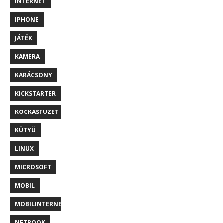
INTERNET
IPHONE
JÁTÉK
KAMERA
KARÁCSONY
KICKSTARTER
KOCKASFUZET
KÜTYÜ
LINUX
MICROSOFT
MOBIL
MOBILINTERNET
NETBOOK