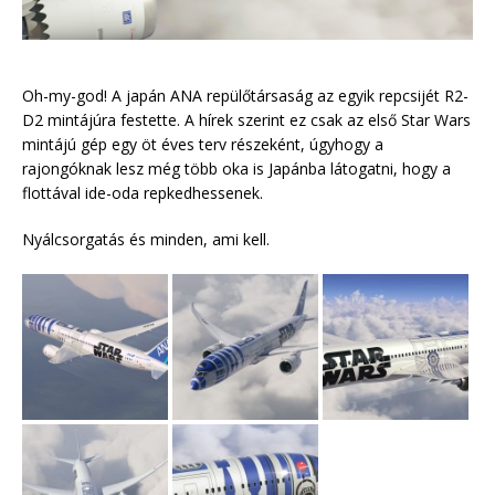
Oh-my-god! A japán ANA repülőtársaság az egyik repcsijét R2-
D2 mintájúra festette. A hírek szerint ez csak az első Star Wars
mintájú gép egy öt éves terv részeként, úgyhogy a
rajongóknak lesz még több oka is Japánba látogatni, hogy a
flottával ide-oda repkedhessenek.
Nyálcsorgatás és minden, ami kell.