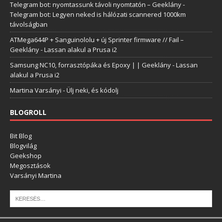
Telegram bot: nyomtassunk távoli nyomtatón – Geeklány
-
Telegram bot: Legyen neked is hálózati scannered 1000km
távolságban
ATMega644P + Sanguinololu + új Sprinter firmware // Fail –
Geeklány
-
Lassan alakul a Prusa i2
Samsung NC10, forrasztópáka és Epoxy | | Geeklány
-
Lassan
alakul a Prusa i2
Martina Varsányi
-
Ülj neki, és kódolj
BLOGROLL
Bit Blog
Blogvilág
Geekshop
Megosztások
Varsányi Martina