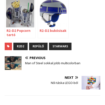
dizájnolt
looking for
repcsikkel?
R2-D2 Popcorn
R2-D2 bukósisak
tartó
R2D2
REPÜLŐ
STARWARS
PREVIOUS
Man of Steel sokkal jobb multicolorban
NEXT
Női táska LEGO-ból