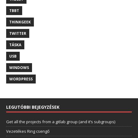
TBBT
THINKGEEK
TWITTER
TÁSKA
USB
WINDOWS
WORDPRESS
LEGUTÓBBI BEJEGYZÉSEK
Get all the projects from a gitlab group (and it’s subgroups)
Vezetékes Ring csengő