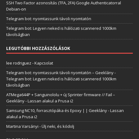
SSH Two Factor azonosítás (TFA, 2FA) Google Authenticatorral
Debian-on
Telegram bot: nyomtassunk távoli nyomtatón
Telegram bot: Legyen neked is hálózati scannered 1000km
távolságban
LEGUTÓBBI HOZZÁSZÓLÁSOK
lee rodriguez
-
Kapcsolat
Telegram bot: nyomtassunk távoli nyomtatón – Geeklány
-
Telegram bot: Legyen neked is hálózati scannered 1000km
távolságban
ATMega644P + Sanguinololu + új Sprinter firmware // Fail –
Geeklány
-
Lassan alakul a Prusa i2
Samsung NC10, forrasztópáka és Epoxy | | Geeklány
-
Lassan
alakul a Prusa i2
Martina Varsányi
-
Ülj neki, és kódolj