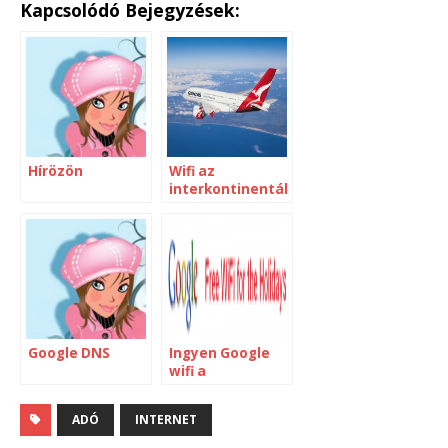
Kapcsolódó Bejegyzések:
Hírözön
Wifi az
interkontinentál
is repülőn
Google DNS
Ingyen Google
wifi a
reptereken
ADÓ
INTERNET