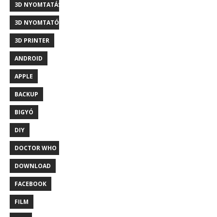
3D NYOMTATÁS
3D NYOMTATÓ
3D PRINTER
ANDROID
APPLE
BACKUP
BIGYÓ
DIY
DOCTOR WHO
DOWNLOAD
FACEBOOK
FILM