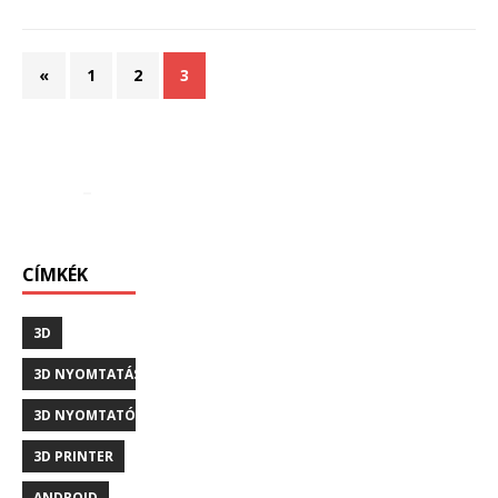
«
1
2
3
CÍMKÉK
3D
3D NYOMTATÁS
3D NYOMTATÓ
3D PRINTER
ANDROID