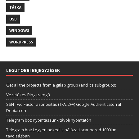
TÁSKA
USB
WINDOWS
WORDPRESS
LEGUTÓBBI BEJEGYZÉSEK
Get all the projects from a gitlab group (and it’s subgroups)
Vezetékes Ring csengő
SSH Two Factor azonosítás (TFA, 2FA) Google Authenticatorral
Debian-on
Telegram bot: nyomtassunk távoli nyomtatón
Telegram bot: Legyen neked is hálózati scannered 1000km
távolságban