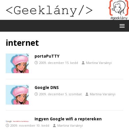
internet
portaPuTTY
2009. december 15. kedd
Martina Varsányi
Google DNS
2009. december 5. szombat
Martina Varsányi
Ingyen Google wifi a reptereken
2009. november 10. kedd
Martina Varsányi