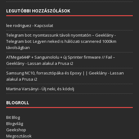
LEGUTÓBBI HOZZÁSZÓLÁSOK
lee rodriguez
-
Kapcsolat
Telegram bot: nyomtassunk távoli nyomtatón – Geeklány
-
Telegram bot: Legyen neked is hálózati scannered 1000km
távolságban
ATMega644P + Sanguinololu + új Sprinter firmware // Fail –
Geeklány
-
Lassan alakul a Prusa i2
Samsung NC10, forrasztópáka és Epoxy | | Geeklány
-
Lassan
alakul a Prusa i2
Martina Varsányi
-
Ülj neki, és kódolj
BLOGROLL
Bit Blog
Blogvilág
Geekshop
Megosztások