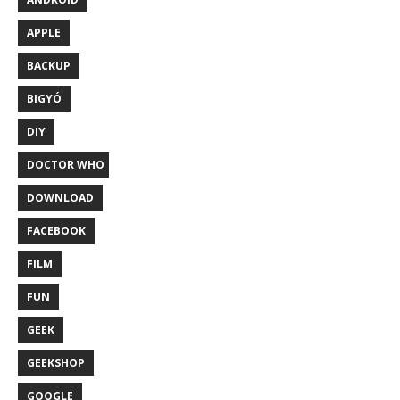
APPLE
BACKUP
BIGYÓ
DIY
DOCTOR WHO
DOWNLOAD
FACEBOOK
FILM
FUN
GEEK
GEEKSHOP
GOOGLE