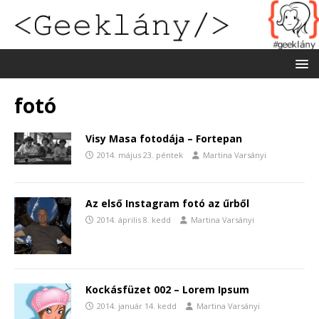
fotó
Visy Masa fotodája – Fortepan
2014. május 23. péntek
Martina Varsányi
Az első Instagram fotó az űrből
2014. április 8. kedd
Martina Varsányi
Kockásfüzet 002 – Lorem Ipsum
2014. január 14. kedd
Martina Varsányi