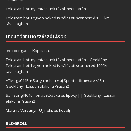
Telegram bot: nyomtassunk távoli nyomtatón
Telegram bot: Legyen neked is hálózati scannered 1000km
távolságban
LEGUTÓBBI HOZZÁSZÓLÁSOK
lee rodriguez
-
Kapcsolat
Telegram bot: nyomtassunk távoli nyomtatón – Geeklány
-
Telegram bot: Legyen neked is hálózati scannered 1000km
távolságban
ATMega644P + Sanguinololu + új Sprinter firmware // Fail –
Geeklány
-
Lassan alakul a Prusa i2
Samsung NC10, forrasztópáka és Epoxy | | Geeklány
-
Lassan
alakul a Prusa i2
Martina Varsányi
-
Ülj neki, és kódolj
BLOGROLL