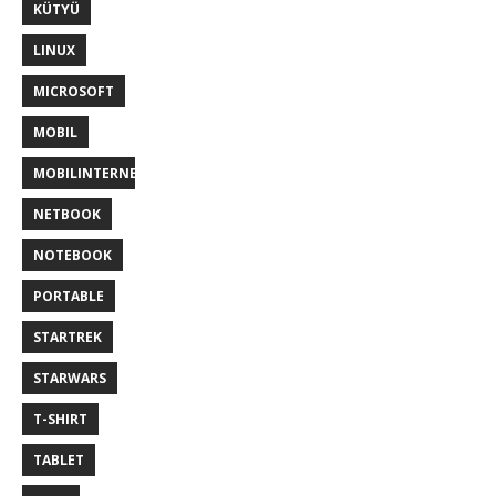
KÜTYÜ
LINUX
MICROSOFT
MOBIL
MOBILINTERNET
NETBOOK
NOTEBOOK
PORTABLE
STARTREK
STARWARS
T-SHIRT
TABLET