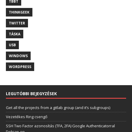
TBBT
THINKGEEK
TWITTER
TÁSKA
USB
WINDOWS
WORDPRESS
LEGUTÓBBI BEJEGYZÉSEK
Get all the projects from a gitlab group (and it’s subgroups)
Vezetékes Ring csengő
SSH Two Factor azonosítás (TFA, 2FA) Google Authenticatorral
Debian-on