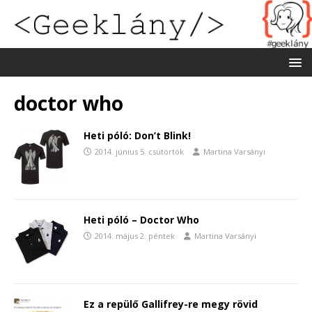
doctor who
Heti póló: Don’t Blink!
2014. június 5. csütörtök
Martina Varsányi
Heti póló – Doctor Who
2014. május 2. péntek
Martina Varsányi
Ez a repülő Gallifrey-re megy rövid