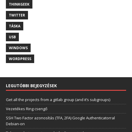
THINKGEEK
TWITTER
TÁSKA
USB
WINDOWS
WORDPRESS
LEGUTÓBBI BEJEGYZÉSEK
Get all the projects from a gitlab group (and it’s subgroups)
Vezetékes Ring csengő
SSH Two Factor azonosítás (TFA, 2FA) Google Authenticatorral
Debian-on