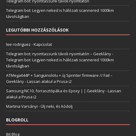
Telegram bot: nyomtassunk távoli nyomtatón
Telegram bot: Legyen neked is hálózati scannered 1000km
távolságban
LEGUTÓBBI HOZZÁSZÓLÁSOK
lee rodriguez
-
Kapcsolat
Telegram bot: nyomtassunk távoli nyomtatón – Geeklány
-
Telegram bot: Legyen neked is hálózati scannered 1000km
távolságban
ATMega644P + Sanguinololu + új Sprinter firmware // Fail –
Geeklány
-
Lassan alakul a Prusa i2
Samsung NC10, forrasztópáka és Epoxy | | Geeklány
-
Lassan
alakul a Prusa i2
Martina Varsányi
-
Ülj neki, és kódolj
BLOGROLL
Bit Blog