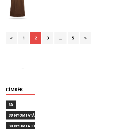
«
1
2
3
…
5
»
CÍMKÉK
3D
3D NYOMTATÁS
3D NYOMTATÓ