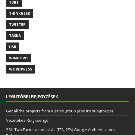
TBBT
THINKGEEK
TWITTER
TÁSKA
USB
WINDOWS
WORDPRESS
LEGUTÓBBI BEJEGYZÉSEK
Get all the projects from a gitlab group (and it’s subgroups)
Vezetékes Ring csengő
SSH Two Factor azonosítás (TFA, 2FA) Google Authenticatorral