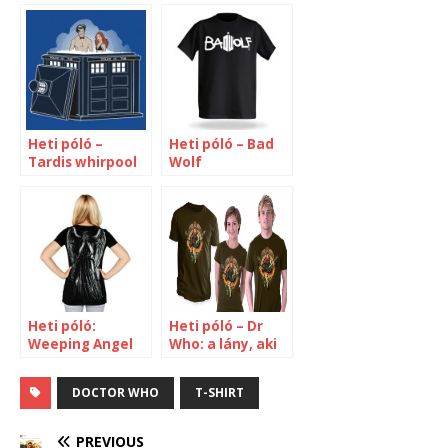
Heti póló –
Heti póló – Bad
Tardis whirpool
Wolf
Heti póló:
Heti póló – Dr
Weeping Angel
Who: a lány, aki
várt
DOCTOR WHO
T-SHIRT
PREVIOUS