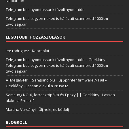
Debian-on
Telegram bot: nyomtassunk távoli nyomtatón
Telegram bot: Legyen neked is hálózati scannered 1000km
távolságban
LEGUTÓBBI HOZZÁSZÓLÁSOK
lee rodriguez
-
Kapcsolat
Telegram bot: nyomtassunk távoli nyomtatón – Geeklány
-
Telegram bot: Legyen neked is hálózati scannered 1000km
távolságban
ATMega644P + Sanguinololu + új Sprinter firmware // Fail –
Geeklány
-
Lassan alakul a Prusa i2
Samsung NC10, forrasztópáka és Epoxy | | Geeklány
-
Lassan
alakul a Prusa i2
Martina Varsányi
-
Ülj neki, és kódolj
BLOGROLL