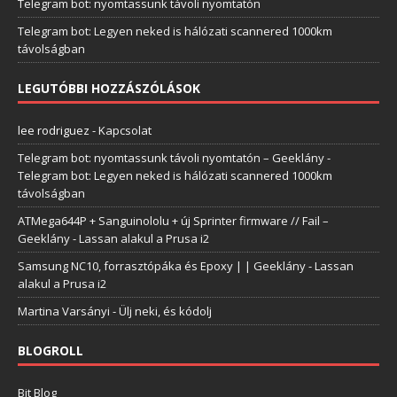
Telegram bot: nyomtassunk távoli nyomtatón
Telegram bot: Legyen neked is hálózati scannered 1000km
távolságban
LEGUTÓBBI HOZZÁSZÓLÁSOK
lee rodriguez
-
Kapcsolat
Telegram bot: nyomtassunk távoli nyomtatón – Geeklány
-
Telegram bot: Legyen neked is hálózati scannered 1000km
távolságban
ATMega644P + Sanguinololu + új Sprinter firmware // Fail –
Geeklány
-
Lassan alakul a Prusa i2
Samsung NC10, forrasztópáka és Epoxy | | Geeklány
-
Lassan
alakul a Prusa i2
Martina Varsányi
-
Ülj neki, és kódolj
BLOGROLL
Bit Blog