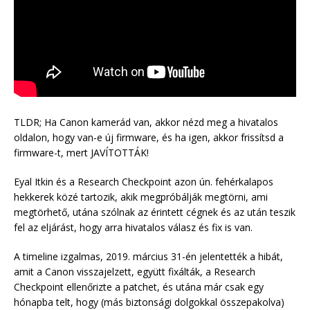
TLDR; Ha Canon kamerád van, akkor nézd meg a hivatalos
oldalon, hogy van-e új firmware, és ha igen, akkor frissítsd a
firmware-t, mert JAVÍTOTTÁK!
Eyal Itkin és a Research Checkpoint azon ún. fehérkalapos
hekkerek közé tartozik, akik megpróbálják megtörni, ami
megtörhető, utána szólnak az érintett cégnek és az után teszik
fel az eljárást, hogy arra hivatalos válasz és fix is van.
A timeline izgalmas, 2019. március 31-én jelentették a hibát,
amit a Canon visszajelzett, együtt fixálták, a Research
Checkpoint ellenőrizte a patchet, és utána már csak egy
hónapba telt, hogy (más biztonsági dolgokkal összepakolva)