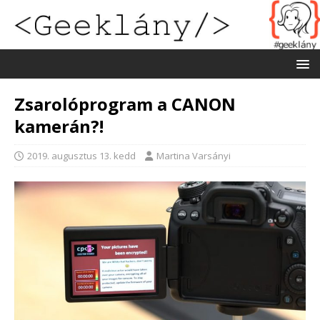
Zsarolóprogram a CANON
kamerán?!
2019. augusztus 13. kedd
Martina Varsányi