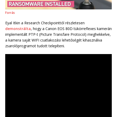
Forrás
Eyal Itkin a Research Checkpointtól részletesen
demonstrálta
, hogy a Canon EOS 80D tükörreflexes kamerán
implementált PTP-t (Picture Transfare Protocol) meghekkelve,
a kamera saját WIFI csatlakozási lehetőségét kihasználva
zsarolóprogramot tudott telepíteni.