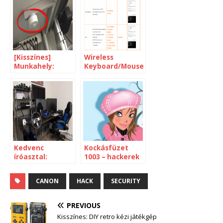
[Kisszínes]
Wireless
Munkahely:
Keyboard/Mouse
jelenlétfigyelő
hacks
IoT kütyü az
íróasztal alatt
Kedvenc
Kockásfüzet
íróasztal:
1003 – hackerek
Szabadidő és
a tévében
munka a gép
CANON
HACK
SECURITY
előtt
PREVIOUS
Kisszínes: DIY retro kézi játékgép