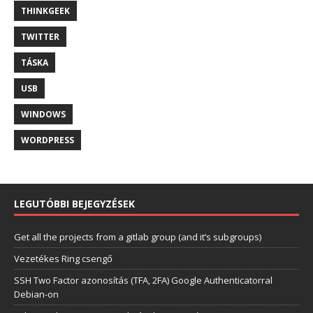
THINKGEEK
TWITTER
TÁSKA
USB
WINDOWS
WORDPRESS
LEGUTÓBBI BEJEGYZÉSEK
Get all the projects from a gitlab group (and it’s subgroups)
Vezetékes Ring csengő
SSH Two Factor azonosítás (TFA, 2FA) Google Authenticatorral
Debian-on