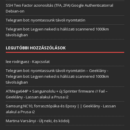
SSH Two Factor azonosítás (TFA, 2FA) Google Authenticatorral
Debian-on
Telegram bot: nyomtassunk távoli nyomtatón
Telegram bot: Legyen neked is hálózati scannered 1000km
távolságban
LEGUTÓBBI HOZZÁSZÓLÁSOK
lee rodriguez
-
Kapcsolat
Telegram bot: nyomtassunk távoli nyomtatón – Geeklány
-
Telegram bot: Legyen neked is hálózati scannered 1000km
távolságban
ATMega644P + Sanguinololu + új Sprinter firmware // Fail –
Geeklány
-
Lassan alakul a Prusa i2
Samsung NC10, forrasztópáka és Epoxy | | Geeklány
-
Lassan
alakul a Prusa i2
Martina Varsányi
-
Ülj neki, és kódolj