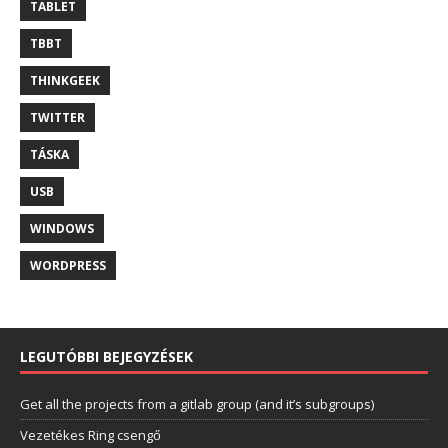
TABLET
TBBT
THINKGEEK
TWITTER
TÁSKA
USB
WINDOWS
WORDPRESS
LEGUTÓBBI BEJEGYZÉSEK
Get all the projects from a gitlab group (and it’s subgroups)
Vezetékes Ring csengő