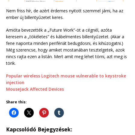
Nem friss hír, de azért érdemes nyitott szemmel járni, ha az
ember új billentyűzetet keres.
Amióta bevezették a „Future Work”-öt a cégnél, azóta
keresem a „tökéletes” és kábelmentes billentyűzetet. (Akar a
fene naponta minden perifériát bedugdosni, és kihúzogatni.)
Még szerencse, hogy amiket mostanában tesztelgetek, azok
nincs rajta ezen a listán. Mert amit meg lehet törni, azt meg is
törik.
Popular wireless Logitech mouse vulnerable to keystroke
injection
MouseJack Affected Devices
Share this:
Kapcsolódó Bejegyzések: