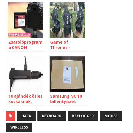
Zsarolóprogram
Game of
a CANON
Thrones –
kamerán?!
Billentyűzetből
10 ajándék ötlet
Samsung NC 10
kockáknak,
billentyűzet
akiknek
csere
mindenük
HACK
KEYBOARD
KEYLOGGER
MOUSE
megvan
[archívum]
WIRELESS