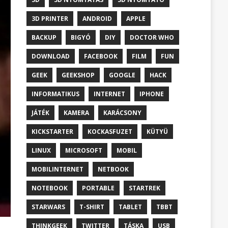
3D PRINTER
ANDROID
APPLE
BACKUP
BIGYÓ
DIY
DOCTOR WHO
DOWNLOAD
FACEBOOK
FILM
FUN
GEEK
GEEKSHOP
GOOGLE
HACK
INFORMATIKUS
INTERNET
IPHONE
JÁTÉK
KAMERA
KARÁCSONY
KICKSTARTER
KOCKASFUZET
KÜTYÜ
LINUX
MICROSOFT
MOBIL
MOBILINTERNET
NETBOOK
NOTEBOOK
PORTABLE
STARTREK
STARWARS
T-SHIRT
TABLET
TBBT
THINKGEEK
TWITTER
TÁSKA
USB