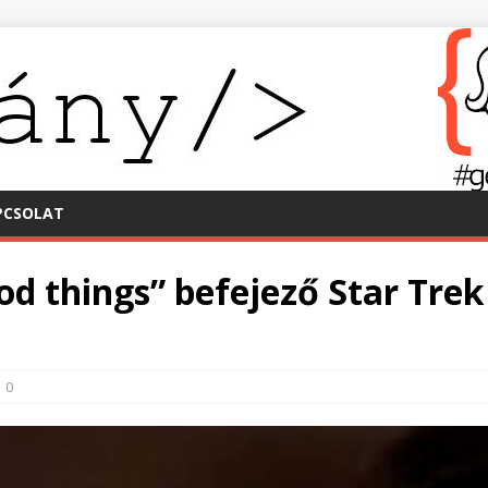
PCSOLAT
ood things” befejező Star Trek
0