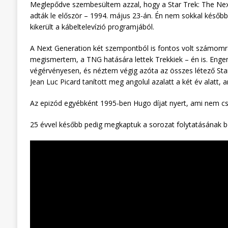
Meglepődve szembesültem azzal, hogy a Star Trek: The Next 
adták le először – 1994. május 23-án. Én nem sokkal későb
kikerült a kábeltelevízió programjából.
A Next Generation két szempontból is fontos volt számomra
megismertem, a TNG hatására lettek Trekkiek – én is. Engem 
végérvényesen, és néztem végig azóta az összes létező Star
Jean Luc Picard tanított meg angolul azalatt a két év alatt,
Az epizód egyébként 1995-ben Hugo díjat nyert, ami nem cs
25 évvel később pedig megkaptuk a sorozat folytatásának b