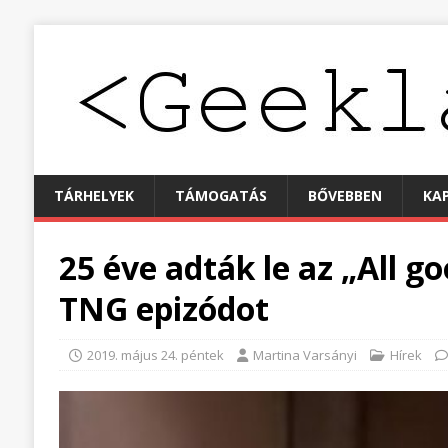
TÁRHELYEK
TÁMOGATÁS
BŐVEBBEN
KA
25 éve adták le az „All g
TNG epizódot
2019. május 24. péntek
Martina Varsányi
Hírek