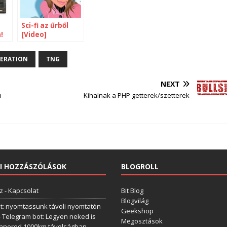
Sci-fi az űrből
!
[Video]
NERATION
TNG
NEXT
n
Kihalnak a PHP getterek/szetterek
I HOZZÁSZÓLÁSOK
BLOGROLL
z
-
Kapcsolat
Bit Blog
Blogvilág
t: nyomtassunk távoli nyomtatón
Geekshop
-
Telegram bot: Legyen neked is
Megosztások
annered 1000km távolságban