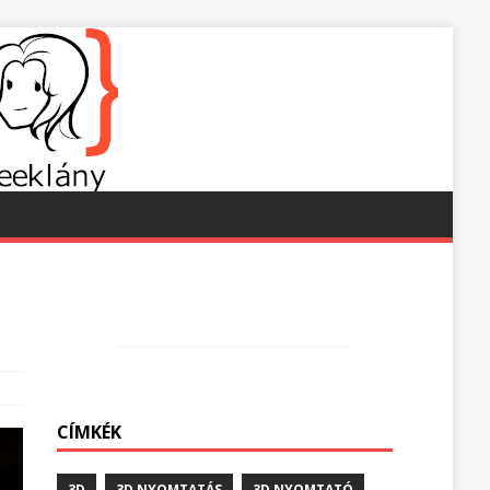
CÍMKÉK
3D
3D NYOMTATÁS
3D NYOMTATÓ