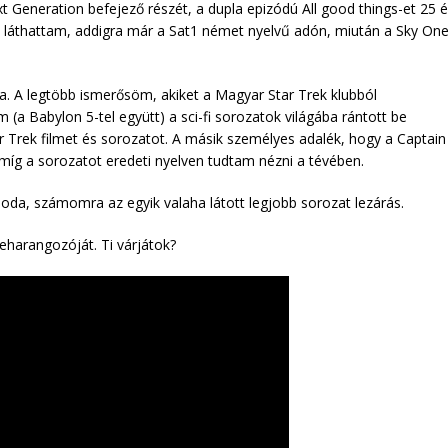
Generation befejező részét, a dupla epizódú All good things-et 25 
b láthattam, addigra már a Sat1 német nyelvű adón, miután a Sky On
. A legtöbb ismerősöm, akiket a Magyar Star Trek klubból
(a Babylon 5-tel együtt) a sci-fi sorozatok világába rántott be
 Trek filmet és sorozatot. A másik személyes adalék, hogy a Captain
 amíg a sorozatot eredeti nyelven tudtam nézni a tévében.
oda, számomra az egyik valaha látott legjobb sorozat lezárás.
eharangozóját. Ti várjátok?