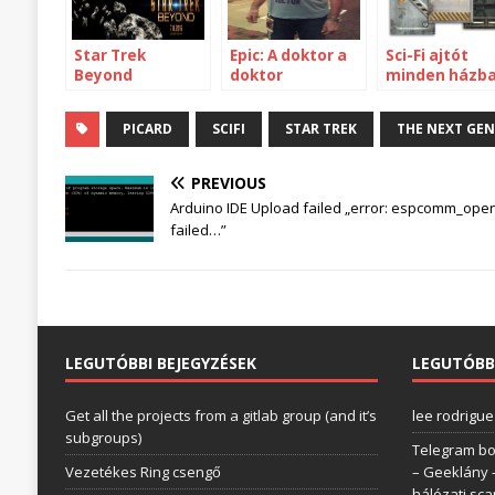
Star Trek
Epic: A doktor a
Sci-Fi ajtót
Beyond
doktor
minden házba
PICARD
SCIFI
STAR TREK
THE NEXT GE
PREVIOUS
Arduino IDE Upload failed „error: espcomm_ope
failed…”
LEGUTÓBBI BEJEGYZÉSEK
LEGUTÓBB
Get all the projects from a gitlab group (and it’s
lee rodrigue
subgroups)
Telegram bo
Vezetékes Ring csengő
– Geeklány
hálózati sc