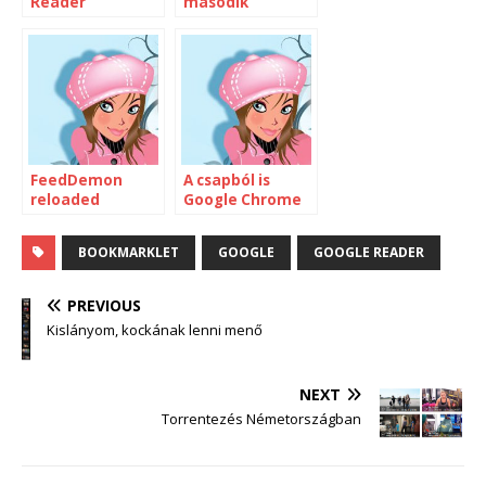
Reader
második
pillantás
FeedDemon
A csapból is
reloaded
Google Chrome
folyik
BOOKMARKLET
GOOGLE
GOOGLE READER
PREVIOUS
Kislányom, kockának lenni menő
NEXT
Torrentezés Németországban