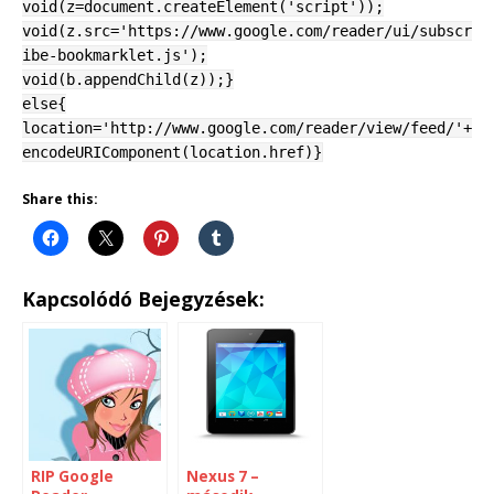
void(z=document.createElement('script'));
void(z.src='https://www.google.com/reader/ui/subscr
ibe-bookmarklet.js');
void(b.appendChild(z));}
else{
location='http://www.google.com/reader/view/feed/'+
encodeURIComponent(location.href)}
Share this:
Kapcsolódó Bejegyzések:
RIP Google
Nexus 7 –