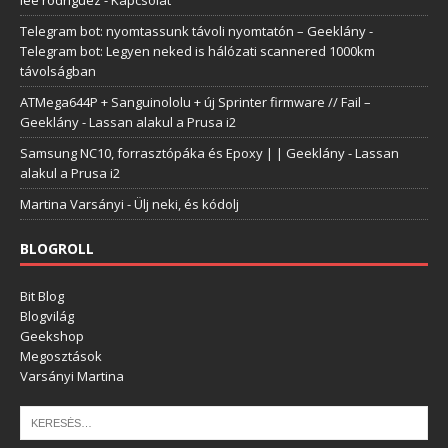
Telegram bot: nyomtassunk távoli nyomtatón – Geeklány
-
Telegram bot: Legyen neked is hálózati scannered 1000km
távolságban
ATMega644P + Sanguinololu + új Sprinter firmware // Fail –
Geeklány
-
Lassan alakul a Prusa i2
Samsung NC10, forrasztópáka és Epoxy | | Geeklány
-
Lassan
alakul a Prusa i2
Martina Varsányi
-
Ülj neki, és kódolj
BLOGROLL
Bit Blog
Blogvilág
Geekshop
Megosztások
Varsányi Martina