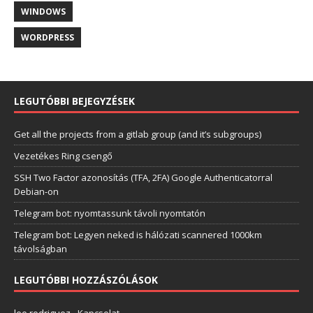
WINDOWS
WORDPRESS
LEGUTÓBBI BEJEGYZÉSEK
Get all the projects from a gitlab group (and it’s subgroups)
Vezetékes Ring csengő
SSH Two Factor azonosítás (TFA, 2FA) Google Authenticatorral
Debian-on
Telegram bot: nyomtassunk távoli nyomtatón
Telegram bot: Legyen neked is hálózati scannered 1000km
távolságban
LEGUTÓBBI HOZZÁSZÓLÁSOK
lee rodriguez
-
Kapcsolat