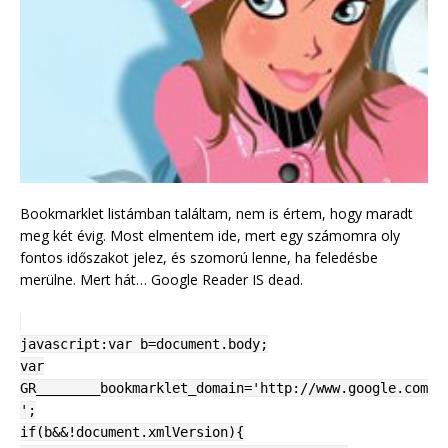
Bookmarklet listámban találtam, nem is értem, hogy maradt
meg két évig. Most elmentem ide, mert egy számomra oly
fontos időszakot jelez, és szomorú lenne, ha feledésbe
merülne. Mert hát… Google Reader IS dead.
javascript:var b=document.body;
var
GR________bookmarklet_domain='http://www.google.com
';
if(b&&!document.xmlVersion){