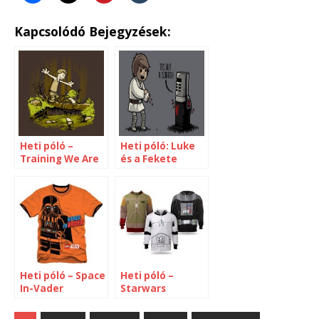
Kapcsolódó Bejegyzések:
Heti póló –
Heti póló: Luke
Training We Are
és a Fekete
lovag
Heti póló – Space
Heti póló –
In-Vader
Starwars