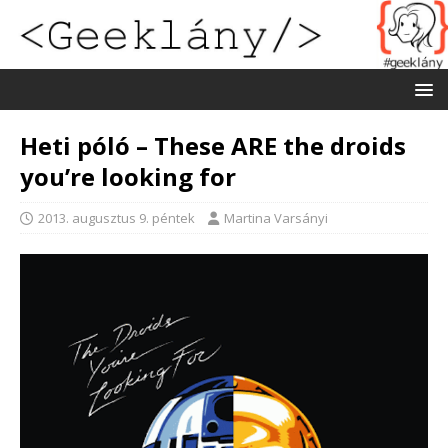
Heti póló – These ARE the droids
you’re looking for
2013. augusztus 9. péntek
Martina Varsányi