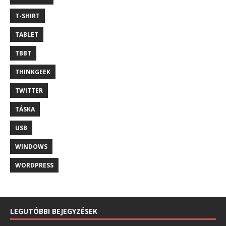
T-SHIRT
TABLET
TBBT
THINKGEEK
TWITTER
TÁSKA
USB
WINDOWS
WORDPRESS
LEGUTÓBBI BEJEGYZÉSEK