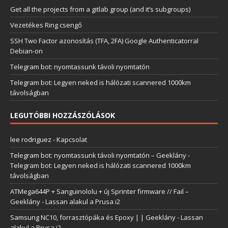
Get all the projects from a gitlab group (and it’s subgroups)
Vezetékes Ring csengő
SSH Two Factor azonosítás (TFA, 2FA) Google Authenticatorral
Debian-on
Telegram bot: nyomtassunk távoli nyomtatón
Telegram bot: Legyen neked is hálózati scannered 1000km
távolságban
LEGUTÓBBI HOZZÁSZÓLÁSOK
lee rodriguez
-
Kapcsolat
Telegram bot: nyomtassunk távoli nyomtatón – Geeklány
-
Telegram bot: Legyen neked is hálózati scannered 1000km
távolságban
ATMega644P + Sanguinololu + új Sprinter firmware // Fail –
Geeklány
-
Lassan alakul a Prusa i2
Samsung NC10, forrasztópáka és Epoxy | | Geeklány
-
Lassan
alakul a Prusa i2