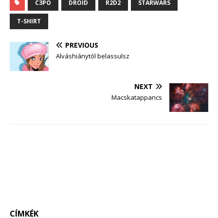
C3PO
DROID
R2D2
STARWARS
T-SHIRT
PREVIOUS
Alváshiánytól belassulsz
NEXT
Macskatappancs
CÍMKÉK