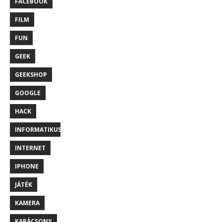
FACEBOOK
FILM
FUN
GEEK
GEEKSHOP
GOOGLE
HACK
INFORMATIKUS
INTERNET
IPHONE
JÁTÉK
KAMERA
KARÁCSONY