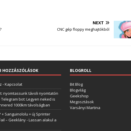
NEXT
?
CNC gép floppy meghajtókból
I HOZZÁSZÓLÁSOK
BLOGROLL
z
-
Kapcsolat
Bit Blog
Blogvilág
t: nyomtassunk távoli nyomtatón
Geekshop
-
Telegram bot: Legyen neked is
Megosztások
annered 1000km távolságban
Varsányi Martina
+ Sanguinololu + új Sprinter
Fail – Geeklány
-
Lassan alakul a