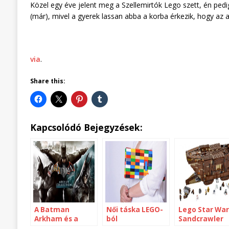
Közel egy éve jelent meg a Szellemirtók Lego szett, én pe
(már), mivel a gyerek lassan abba a korba érkezik, hogy az a
via
.
Share this:
Kapcsolódó Bejegyzések:
A Batman
Női táska LEGO-
Lego Star War
Arkham és a
ból
Sandcrawler
Lego trilógiák