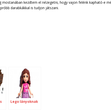
dig mostanában kezdtem el nézegetni, hogy vajon felénk kapható-e m
próbb darabkákkal is tudjon játszani.
s
Lego lányoknak