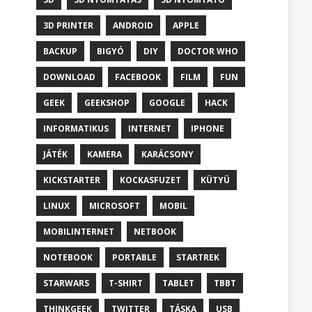
3D PRINTER
ANDROID
APPLE
BACKUP
BIGYÓ
DIY
DOCTOR WHO
DOWNLOAD
FACEBOOK
FILM
FUN
GEEK
GEEKSHOP
GOOGLE
HACK
INFORMATIKUS
INTERNET
IPHONE
JÁTÉK
KAMERA
KARÁCSONY
KICKSTARTER
KOCKASFUZET
KÜTYÜ
LINUX
MICROSOFT
MOBIL
MOBILINTERNET
NETBOOK
NOTEBOOK
PORTABLE
STARTREK
STARWARS
T-SHIRT
TABLET
TBBT
THINKGEEK
TWITTER
TÁSKA
USB