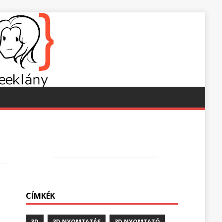
CÍMKÉK
3D
3D NYOMTATÁS
3D NYOMTATÓ