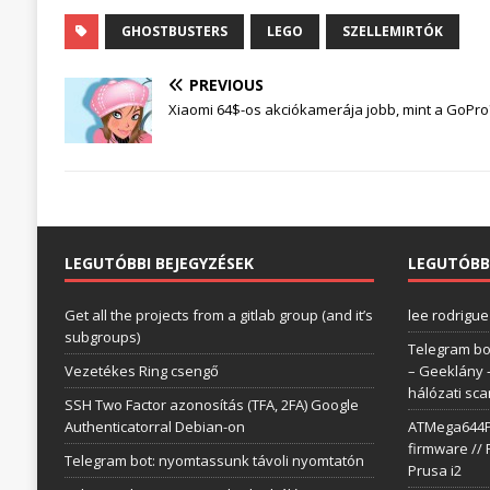
ingyenesek egy
GHOSTBUSTERS
LEGO
SZELLEMIRTÓK
héten át az Epic
Storeban
PREVIOUS
Xiaomi 64$-os akciókamerája jobb, mint a GoPro
LEGUTÓBBI BEJEGYZÉSEK
LEGUTÓBB
Get all the projects from a gitlab group (and it’s
lee rodrigue
subgroups)
Telegram bo
Vezetékes Ring csengő
– Geeklány
hálózati sc
SSH Two Factor azonosítás (TFA, 2FA) Google
Authenticatorral Debian-on
ATMega644P 
firmware // 
Telegram bot: nyomtassunk távoli nyomtatón
Prusa i2